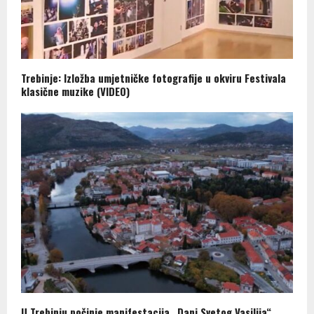
Trebinje: Izložba umjetničke fotografije u okviru Festivala
klasične muzike (VIDEO)
U Trebinju počinje manifestacija „Dani Svetog Vasilija“