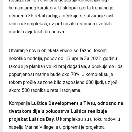
humanitarnog karaktera. U sklopu rizorta trenutno je
otvoreno 35 retail radnji, a očekuje se otvaranje svih
radnji u kompleksu, uz pet novih restorana i velikih
modnih svjetskih brendova.
D Marin Portonovi Marina
Otvaranje novih objekata vršiće se fazno, tokom
nekoliko nedelja, počev od 15. aprila.Za 2022. godinu
takođe je planiran veliki broj događaja, a očekuje se i da
popunjenost marine bude oko 70%. U kompleksu je
tokom prošle sezone bilo zaposleno 680 ljudi, uz još
skoro 500 radnika u retail radnjama.
Kompanija
Luštica Development u Tivtu, odnosno na
tivatskom dijelu poluostrva Luštica realizuje
projekat Luštica Bay.
U kompleksu su u toku radovi u
naselju Marina Village, a u pripremi je projektna