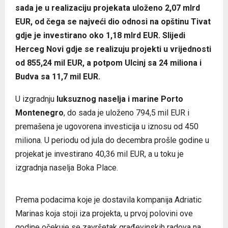
sada je u realizaciju projekata uloženo 2,07 mlrd
EUR, od čega se najveći dio odnosi na opštinu Tivat
gdje je investirano oko 1,18 mlrd EUR. Slijedi
Herceg Novi gdje se realizuju projekti u vrijednosti
od 855,24 mil EUR, a potpom Ulcinj sa 24 miliona i
Budva sa 11,7 mil EUR.
U izgradnju
luksuznog naselja i marine Porto
Montenegro
, do sada je uloženo 794,5 mil EUR i
premašena je ugovorena investicija u iznosu od 450
miliona. U periodu od jula do decembra prošle godine u
projekat je investirano 40,36 mil EUR, a u toku je
izgradnja naselja Boka Place.
Porto Montenegro
Prema podacima koje je dostavila kompanija Adriatic
Marinas koja stoji iza projekta, u prvoj polovini ove
godine očekuje se završetak građevinskih radova na