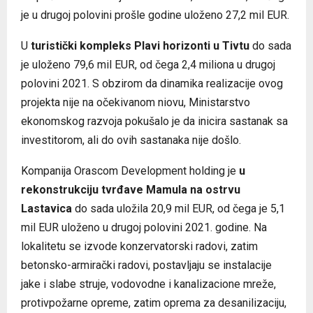
je u drugoj polovini prošle godine uloženo 27,2 mil EUR.
U
turistički kompleks Plavi horizonti u Tivtu
do sada
je uloženo 79,6 mil EUR, od čega 2,4 miliona u drugoj
polovini 2021. S obzirom da dinamika realizacije ovog
projekta nije na očekivanom niovu, Ministarstvo
ekonomskog razvoja pokušalo je da inicira sastanak sa
investitorom, ali do ovih sastanaka nije došlo.
Kompanija Orascom Development holding je
u
rekonstrukciju tvrđave Mamula na ostrvu
Lastavica
do sada uložila 20,9 mil EUR, od čega je 5,1
mil EUR uloženo u drugoj polovini 2021. godine. Na
lokalitetu se izvode konzervatorski radovi, zatim
betonsko-armirački radovi, postavljaju se instalacije
jake i slabe struje, vodovodne i kanalizacione mreže,
protivpožarne opreme, zatim oprema za desanilizaciju,