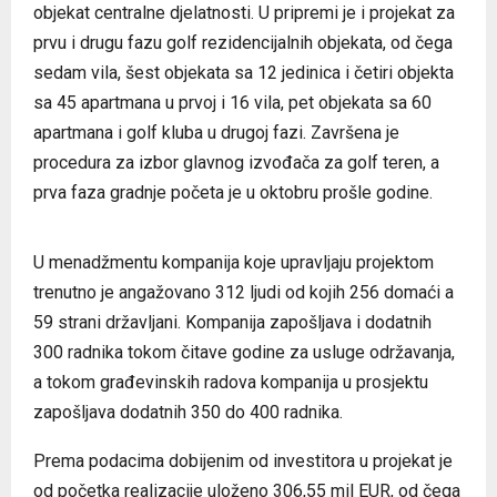
objekat centralne djelatnosti. U pripremi je i projekat za
prvu i drugu fazu golf rezidencijalnih objekata, od čega
sedam vila, šest objekata sa 12 jedinica i četiri objekta
sa 45 apartmana u prvoj i 16 vila, pet objekata sa 60
apartmana i golf kluba u drugoj fazi. Završena je
procedura za izbor glavnog izvođača za golf teren, a
prva faza gradnje početa je u oktobru prošle godine.
Luštica Bay – TO Tivat – foto Ranko Maraš
U menadžmentu kompanija koje upravljaju projektom
trenutno je angažovano 312 ljudi od kojih 256 domaći a
59 strani državljani. Kompanija zapošljava i dodatnih
300 radnika tokom čitave godine za usluge održavanja,
a tokom građevinskih radova kompanija u prosjektu
zapošljava dodatnih 350 do 400 radnika.
Prema podacima dobijenim od investitora u projekat je
od početka realizacije uloženo 306,55 mil EUR, od čega