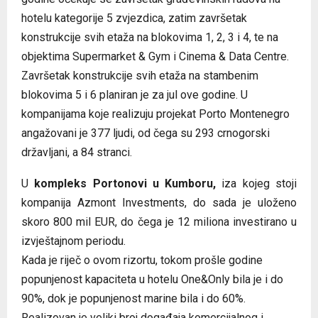
hotelu kategorije 5 zvjezdica, zatim završetak
konstrukcije svih etaža na blokovima 1, 2, 3 i 4, te na
objektima Supermarket & Gym i Cinema & Data Centre.
Završetak konstrukcije svih etaža na stambenim
blokovima 5 i 6 planiran je za jul ove godine. U
kompanijama koje realizuju projekat Porto Montenegro
angažovani je 377 ljudi, od čega su 293 crnogorski
državljani, a 84 stranci.
U
kompleks Portonovi u Kumboru,
iza kojeg stoji
kompanija Azmont Investments, do sada je uloženo
skoro 800 mil EUR, do čega je 12 miliona investirano u
izvještajnom periodu.
Kada je riječ o ovom rizortu, tokom prošle godine
popunjenost kapaciteta u hotelu One&Only bila je i do
90%, dok je popunjenost marine bila i do 60%.
Realizovan je veliki broj događaja komercijalnog i