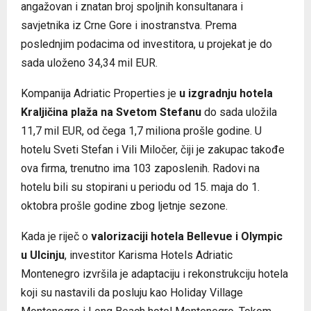
angažovan i znatan broj spoljnih konsultanara i
savjetnika iz Crne Gore i inostranstva. Prema
poslednjim podacima od investitora, u projekat je do
sada uloženo 34,34 mil EUR.
Kompanija Adriatic Properties je
u izgradnju hotela
Kraljičina plaža na Svetom Stefanu
do sada uložila
11,7 mil EUR, od čega 1,7 miliona prošle godine. U
hotelu Sveti Stefan i Vili Miločer, čiji je zakupac takođe
ova firma, trenutno ima 103 zaposlenih. Radovi na
hotelu bili su stopirani u periodu od 15. maja do 1.
oktobra prošle godine zbog ljetnje sezone.
Kada je riječ o
valorizaciji hotela Bellevue i Olympic
u Ulcinju
, investitor Karisma Hotels Adriatic
Montenegro izvršila je adaptaciju i rekonstrukciju hotela
koji su nastavili da posluju kao Holiday Village