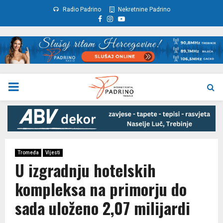
Radio Padrino
Nekretnine Padrino
Facebook
Instagram
Youtube
PRIMARY
MENU
Tromeđa
Vijesti
U izgradnju hotelskih
kompleksa na primorju do
sada uloženo 2,07 milijardi