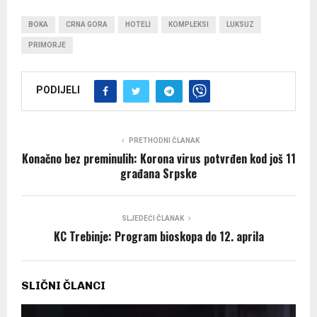
BOKA
CRNA GORA
HOTELI
KOMPLEKSI
LUKSUZ
PRIMORJE
PODIJELI
PRETHODNI ČLANAK
Konačno bez preminulih: Korona virus potvrđen kod još 11
građana Srpske
SLJEDEĆI ČLANAK
KC Trebinje: Program bioskopa do 12. aprila
SLIČNI ČLANCI