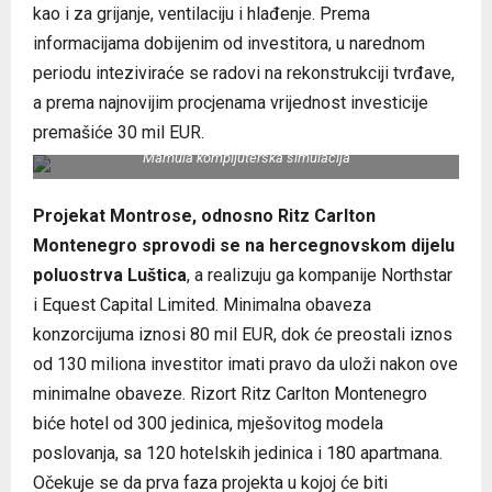
kao i za grijanje, ventilaciju i hlađenje. Prema
informacijama dobijenim od investitora, u narednom
periodu inteziviraće se radovi na rekonstrukciji tvrđave,
a prema najnovijim procjenama vrijednost investicije
premašiće 30 mil EUR.
Mamula kompijuterska simulacija
Projekat Montrose, odnosno Ritz Carlton
Montenegro sprovodi se na hercegnovskom dijelu
poluostrva Luštica
, a realizuju ga kompanije Northstar
i Equest Capital Limited. Minimalna obaveza
konzorcijuma iznosi 80 mil EUR, dok će preostali iznos
od 130 miliona investitor imati pravo da uloži nakon ove
minimalne obaveze. Rizort Ritz Carlton Montenegro
biće hotel od 300 jedinica, mješovitog modela
poslovanja, sa 120 hotelskih jedinica i 180 apartmana.
Očekuje se da prva faza projekta u kojoj će biti