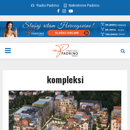
Radio Padrino
Nekretnine Padrino
Facebook
Instagram
Youtube
PRIMARY
MENU
kompleksi