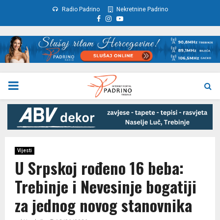
Radio Padrino
Nekretnine Padrino
Facebook
Instagram
Youtube
PRIMARY
MENU
Vijesti
U Srpskoj rođeno 16 beba:
Trebinje i Nevesinje bogatiji
za jednog novog stanovnika