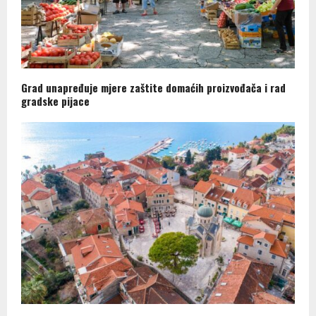
Grad unapređuje mjere zaštite domaćih proizvođača i rad
gradske pijace