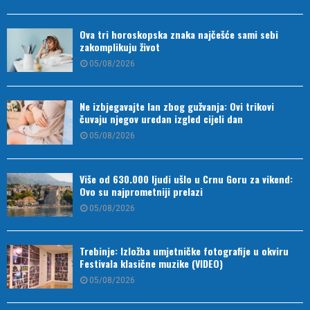
Ova tri horoskopska znaka najčešće sami sebi
zakomplikuju život
05/08/2026
Ne izbjegavajte lan zbog gužvanja: Ovi trikovi
čuvaju njegov uredan izgled cijeli dan
05/08/2026
Više od 630.000 ljudi ušlo u Crnu Goru za vikend:
Ovo su najprometniji prelazi
05/08/2026
Trebinje: Izložba umjetničke fotografije u okviru
Festivala klasične muzike (VIDEO)
05/08/2026