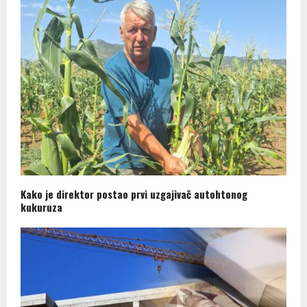
Kako je direktor postao prvi uzgajivač autohtonog
kukuruza