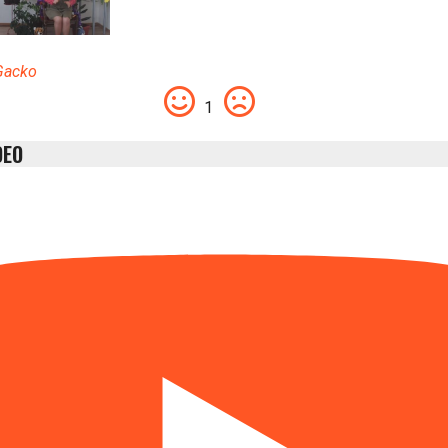
Gacko
1
DEO