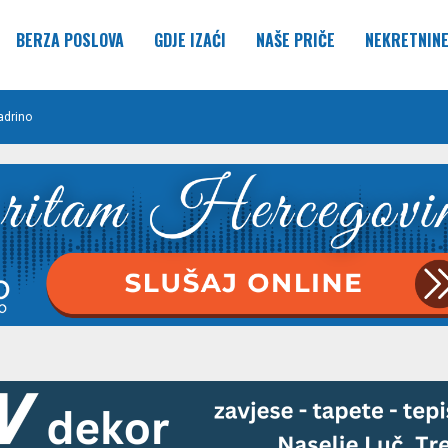
BERZA POSLOVA
GDJE IZAĆI
NAŠE PRIČE
NEKRETNIN
adrino