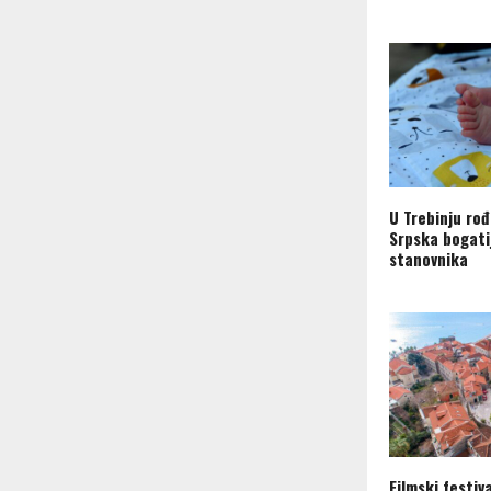
U Trebinju rođ
Srpska bogati
stanovnika
Filmski festiv