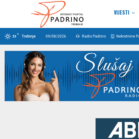
VIJESTI
C
Trebinje
09/08/2026
Radio Padrino
Nekretnine P
33