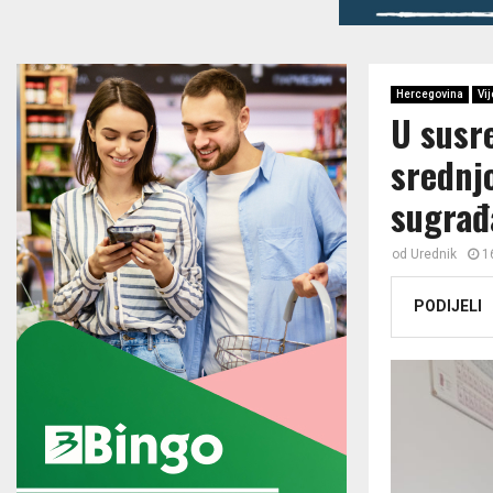
Hercegovina
Vij
U susr
srednj
sugrađ
od
Urednik
1
PODIJELI