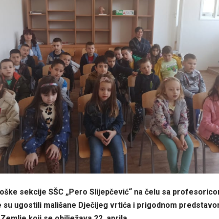
loške sekcije SŠC „Pero Slijepčević“ na čelu sa profesori
 su ugostili mališane Dječijeg vrtića i prigodnom predstavom
Zemlje koji se obilježava 22. aprila.