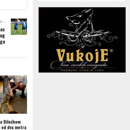
AK
nas
kog
ega
na Bilećkom
i od dva metra