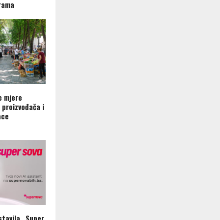
grama
e mjere
 proizvođača i
ace
tavila „Super