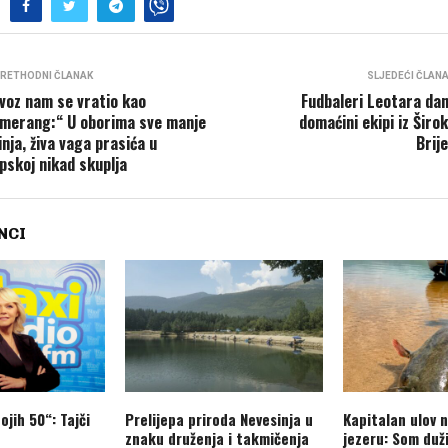
RETHODNI ČLANAK
SLJEDEĆI ČLAN
voz nam se vratio kao
Fudbaleri Leotara da
merang:“ U oborima sve manje
domaćini ekipi iz Širo
inja, živa vaga prasića u
Brij
pskoj nikad skuplja
NCI
ojih 50“: Tajči
Prelijepa priroda Nevesinja u
Kapitalan ulov 
znaku druženja i takmičenja
jezeru: Som duž