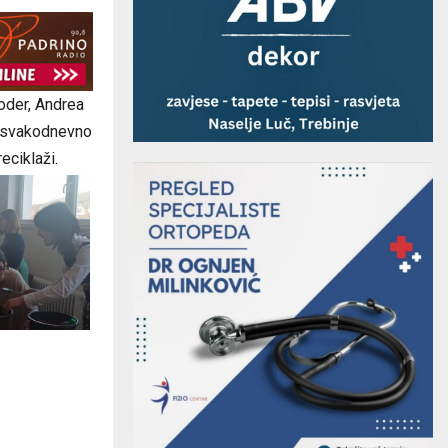
oder, Andrea
e svakodnevno
reciklaži.