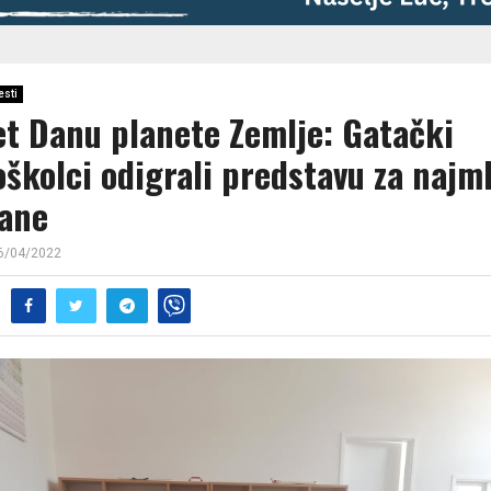
esti
et Danu planete Zemlje: Gatački
oškolci odigrali predstavu za najm
ane
6/04/2022