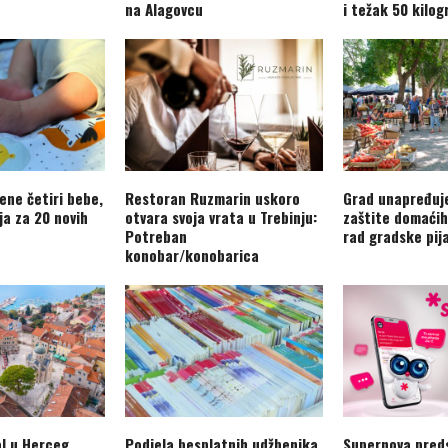
na Alagovcu
i težak 50 kilo
ene četiri bebe,
Restoran Ruzmarin uskoro
Grad unapređuj
ja za 20 novih
otvara svoja vrata u Trebinju:
zaštite domaćih
Potreban
rad gradske pij
konobar/konobarica
al u Herceg
Podjela besplatnih udžbenika
Supernova preds