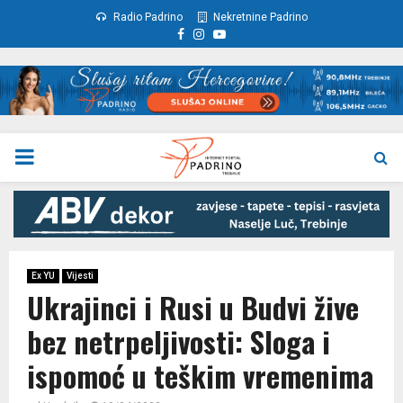
Radio Padrino
Nekretnine Padrino
Facebook
Instagram
Youtube
PRIMARY
MENU
Ex YU
Vijesti
Ukrajinci i Rusi u Budvi žive
bez netrpeljivosti: Sloga i
ispomoć u teškim vremenima