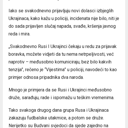
Iako se svakodnevno prijavljuju novi dolasci izbjeglih
Ukrajinaca, kako kažu u policiji, incidenata nije bilo, niti je
do sada prijavljen slučaj napada, svađe, kršenja javnog
reda i mira.
„Svakodnevno Rusi I Ukrajinci čekaju u redu za prijavak
boravka, možete vidjeti da tu nema netrpeljivosti, već
naprotiv – međusobno komuniciraju, bez bilo kakvih
tenzija”, rečeno je “Vijestima” u policiji, navodeći to kao
primjer odnosa pripadnika dva naroda.
Mnogo je primjera da se Rusi i Ukrajinci međusobno
druže, sarađuju, rade i ispomažu u teškim vremenima.
Tako svakoga drugog dana grupa Rusa i Ukrajinaca
zakazuju fudbalske utakmice, a potom se druže.
Nerijetko su Budvani svjedoci da sjede zajedno na