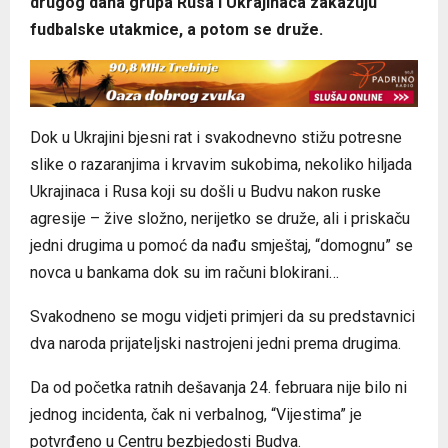
drugog dana grupa Rusa i Ukrajinaca zakazuju
fudbalske utakmice, a potom se druže.
Dok u Ukrajini bjesni rat i svakodnevno stižu potresne
slike o razaranjima i krvavim sukobima, nekoliko hiljada
Ukrajinaca i Rusa koji su došli u Budvu nakon ruske
agresije – žive složno, nerijetko se druže, ali i priskaču
jedni drugima u pomoć da nađu smještaj, “domognu” se
novca u bankama dok su im računi blokirani…
Svakodneno se mogu vidjeti primjeri da su predstavnici
dva naroda prijateljski nastrojeni jedni prema drugima.
Da od početka ratnih dešavanja 24. februara nije bilo ni
jednog incidenta, čak ni verbalnog, “Vijestima” je
potvrđeno u Centru bezbjedosti Budva.