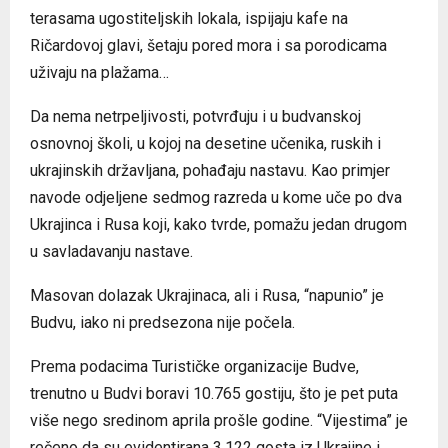
terasama ugostiteljskih lokala, ispijaju kafe na
Ričardovoj glavi, šetaju pored mora i sa porodicama
uživaju na plažama…
Da nema netrpeljivosti, potvrđuju i u budvanskoj
osnovnoj školi, u kojoj na desetine učenika, ruskih i
ukrajinskih državljana, pohađaju nastavu. Kao primjer
navode odjeljene sedmog razreda u kome uče po dva
Ukrajinca i Rusa koji, kako tvrde, pomažu jedan drugom
u savladavanju nastave.
Masovan dolazak Ukrajinaca, ali i Rusa, “napunio” je
Budvu, iako ni predsezona nije počela.
Prema podacima Turističke organizacije Budve,
trenutno u Budvi boravi 10.765 gostiju, što je pet puta
više nego sredinom aprila prošle godine. “Vijestima” je
rečeno da su evidentirana 3.122 gosta iz Ukrajine i