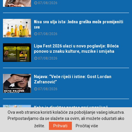
07/08/2026
Nisu sva ulja ista: Jedna greška može promijeniti
sve
07/08/2026
Lipa Fest 2026 ulazi u novo poglavlje: Bileća
ponovo u znaku kulture, muzike i smijeha
07/08/2026
Najava: “Veče riječi i istine: Gost Lordan
Zafranović”
07/08/2026
Kako je direktor postao prvi uzgajivač
Ova web stranica koristi kolačiće za poboljšanje vašeg iskustva.
autohtonog kukuruza
Pretpostavljamo da se slažete sa ovim, ali možete odustati ako
07/08/2026
želite.
Prihvati
Pročitaj više