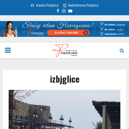
Radio Padrino
Nekretnine Padrino
Facebook
Instagram
Youtube
PRIMARY
MENU
izbjglice