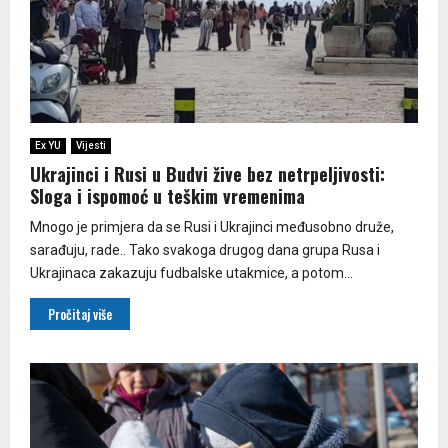
Ex YU
Vijesti
Ukrajinci i Rusi u Budvi žive bez netrpeljivosti:
Sloga i ispomoć u teškim vremenima
Mnogo je primjera da se Rusi i Ukrajinci međusobno druže,
sarađuju, rade.. Tako svakoga drugog dana grupa Rusa i
Ukrajinaca zakazuju fudbalske utakmice, a potom...
Pročitaj više