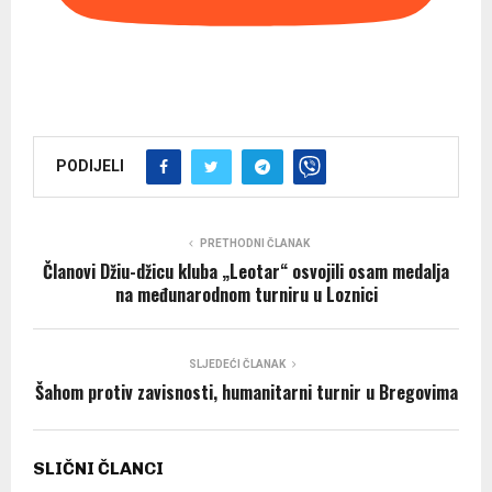
PODIJELI
PRETHODNI ČLANAK
Članovi Džiu-džicu kluba „Leotar“ osvojili osam medalja
na međunarodnom turniru u Loznici
SLJEDEĆI ČLANAK
Šahom protiv zavisnosti, humanitarni turnir u Bregovima
SLIČNI ČLANCI