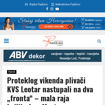
Radio Padrino
Nekretnine Padrino
Facebook
Instagram
Youtube
PRIMARY
MENU
Vijesti
Proteklog vikenda plivači
KVS Leotar nastupali na dva
„fronta“ – mala raja