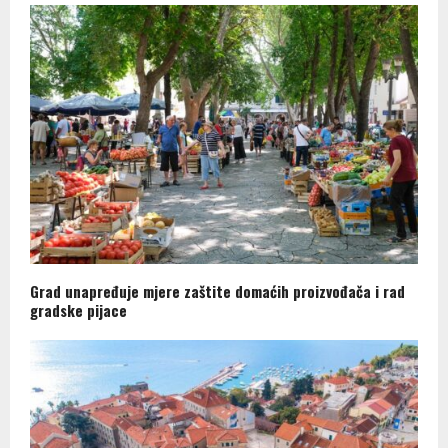
Grad unapređuje mjere zaštite domaćih proizvođača i rad
gradske pijace