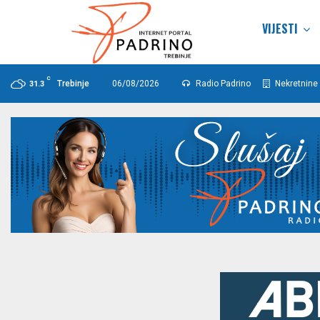
VIJESTI
C
Trebinje
06/08/2026
Radio Padrino
Nekretnine 
31.3