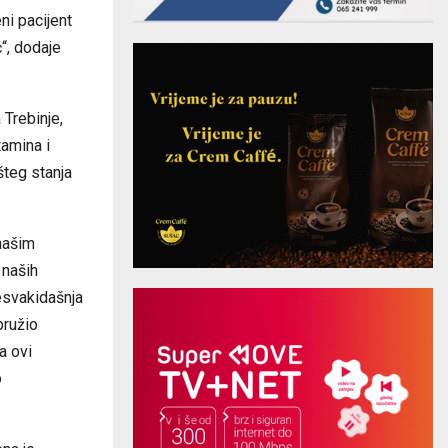
ni pacijent
“, dodaje
 Trebinje,
tamina i
šteg stanja
našim
 naših
nesvakidašnja
pružio
a ovi
o