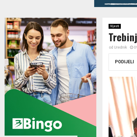
Vijesti
Trebin
od
Urednik
0
PODIJELI