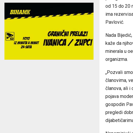
od 15 do 20 m
ima rezervisa
Pavlović.
Nada Bijedić,
kaže da njiho
minerala u oe
organizma.
„Pozvali smo
članovima, ve
članova, ali i
pojava modern
gospodin Pavl
pregledi dobr
dijabetičarim