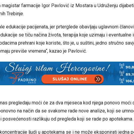
 magistar farmacije Igor Pavlović iz Mostara u Udruženju dijabetič
ih Trebinje.
le edukacije pacijenata, jer prterglede obavljaju uglavnom članov
dukacije se tiču načina života, terapija koje uzimaju i eventualne 
dodacima prehrani koje koriste, što je, u suštini, jedno stručno sav
nemaju previše vremena“, kazao je Pavlović.
danas pregledaju moći će za dva mjeseca kod njega ponovo moći 
o ponovno na način da se svakome rade nove analize, koji se um
i posvećenosti razlikuju od pregleda koji se rade po apotekama.
koncentracije ljudi u apotekama se i ne može eksponirati jedna