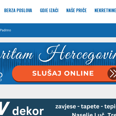
BERZA POSLOVA
GDJE IZAĆI
NAŠE PRIČE
NEKRETNIN
Padrino