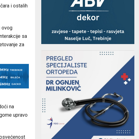
ara i ostalih
i ovog
interakcije sa
jetovanje za
doći na
nogome upravo
 posvećenost