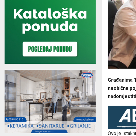
Građanima Tr
neobična poj
nadomjestiti
Ovo je istakn