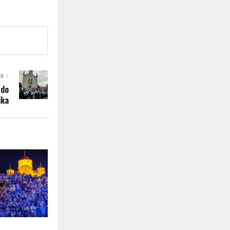
AK
 do
ika