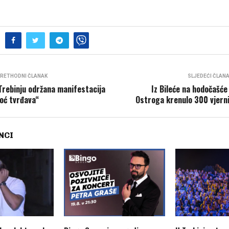
RETHODNI ČLANAK
SLJEDEĆI ČLAN
Trebinju održana manifestacija
Iz Bileće na hodočašće
oć tvrđava“
Ostroga krenulo 300 vjern
NCI