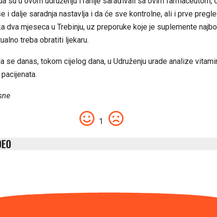
a su u ovom udruženju i ranije sarađivali sa ovim farmaceutom, o
e i dalje saradnja nastavlja i da će sve kontrolne, ali i prve pregl
ka dva mjeseca u Trebinju, uz preporuke koje je suplemente najbolje
ualno treba obratiti ljekaru.
da se danas, tokom cijelog dana, u Udruženju urade analize vitami
 pacijenata.
sne
1
DEO