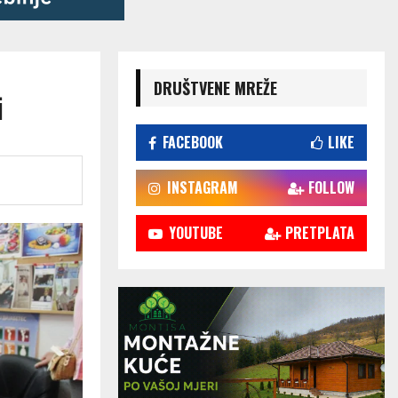
DRUŠTVENE MREŽE
i
FACEBOOK
LIKE
INSTAGRAM
FOLLOW
YOUTUBE
PRETPLATA