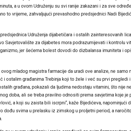
inuta, a u ovom Udruženju su svi ranije zakazani i za sve određe
no to vrijeme, zahvaljujući prevashodno predsjednici Nadi Bijedić
 predsjednica Udruženja dijabetičara i ostalih zainteresovanih lica
vo Savjetovalište za dijabetes mora podrazumijevati i kontrolu vi
ganizmo, jer šećerna bolest dovodi do dizbalansa imuniteta i op
 ovog mladog magistra farmacije da uradi ove analize, ne samo 
ć i ostalim građanima Trebinja koji to žele i već su prvi pregledi i
 ostalih građana, pokazali da ljudima nedostaju vitamini, što nije 
og doba, ali se treba pravilno odnositi prema savjetima koje je 
ović, a koji su zaista bili iscrpni“, kaže Bijedićeva, napominjući d
o dođu svima u prelasku iz zimskog u proljetni period, a naročit
a.