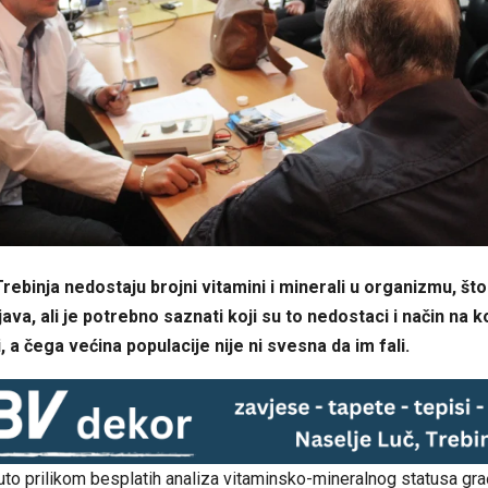
ebinja nedostaju brojni vitamini i minerali u organizmu, što
ava, ali je potrebno saznati koji su to nedostaci i način na 
, a čega većina populacije nije ni svesna da im fali.
uto prilikom besplatih analiza vitaminsko-mineralnog statusa gr