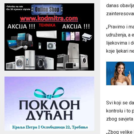
danas obavlja
zainteresovan
„Pravimo i ma
udruženja, a e
lijekovima i 
koje ljekari 
Svi koji se 
kontrolu i t
zbog savjeta 
„Zbog velike 