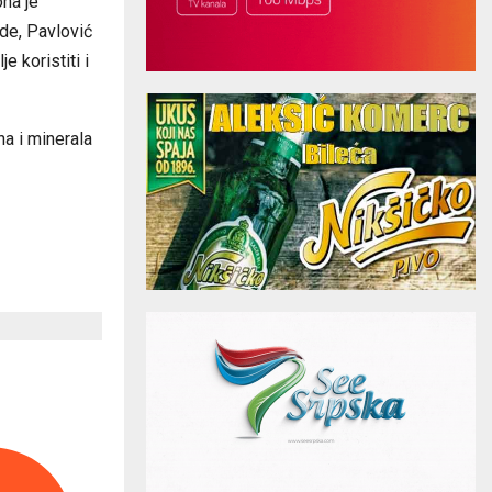
na je
ede, Pavlović
 koristiti i
na i minerala