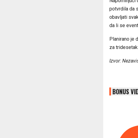
Napominjući d
potvrdila da s
obavljati sva
da li se event
Planirano je 
za tridesetak
Izvor: Nezavi
BONUS VI