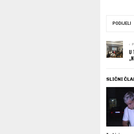
PODIJELI
P
U 
„N
SLIČNI ČLA