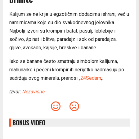
Kalijum se ne krije u egzotičnim dodacima ishrani, već u
namirnicama koje su dio svakodnevnog jelovnika.
Najbolji izvori su krompir i batat, pasulj, leblebije i
sočivo, špinat i blitva, paradajz i sok od paradajza,
gljive, avokado, kajsije, breskve i banane.
Iako se banane često smatraju simbolom kalijuma,
mahunarke i pečeni krompir ih nerijetko nadmašuju po
sadržaju ovog minerala, prenosi „
24Sedam
„.
Izvor:
Nezavisne
BONUS VIDEO