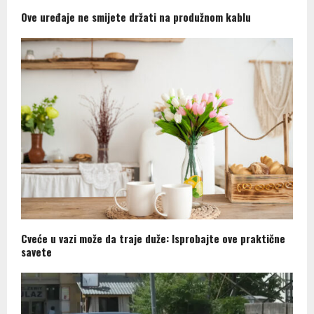
Ove uređaje ne smijete držati na produžnom kablu
Cveće u vazi može da traje duže: Isprobajte ove praktične
savete