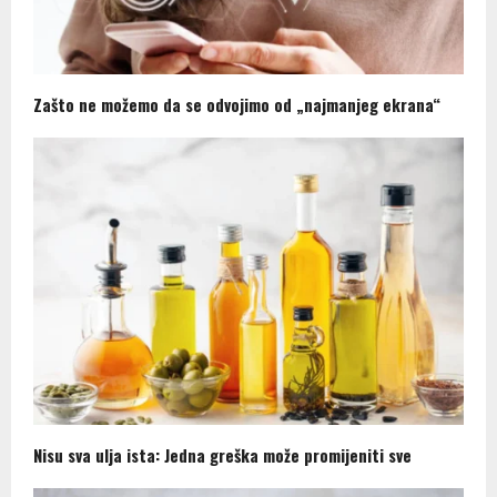
Zašto ne možemo da se odvojimo od „najmanjeg ekrana“
Nisu sva ulja ista: Jedna greška može promijeniti sve