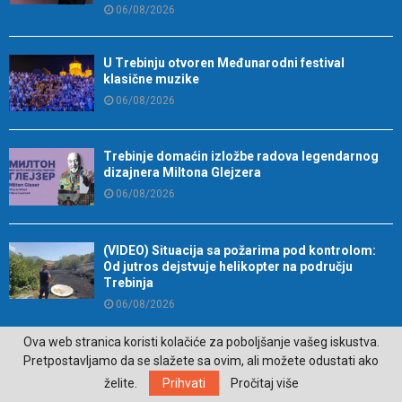
06/08/2026
U Trebinju otvoren Međunarodni festival
klasične muzike
06/08/2026
Trebinje domaćin izložbe radova legendarnog
dizajnera Miltona Glejzera
06/08/2026
(VIDEO) Situacija sa požarima pod kontrolom:
Od jutros dejstvuje helikopter na području
Trebinja
06/08/2026
Ova web stranica koristi kolačiće za poboljšanje vašeg iskustva.
Ova tri horoskopska znaka najčešće sami sebi
Pretpostavljamo da se slažete sa ovim, ali možete odustati ako
zakomplikuju život
želite.
Prihvati
Pročitaj više
05/08/2026