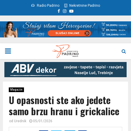
Radio Padrino
Nekretnine Padrino
Facebook
Instagram
Youtube
PRIMARY
MENU
Magazin
U opasnosti ste ako jedete
samo brzu hranu i grickalice
od
Urednik
05/01/2026