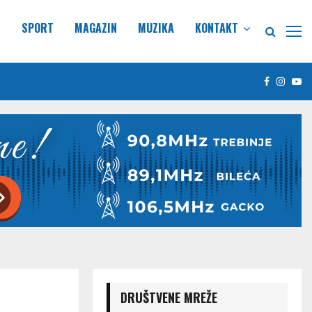
E
SPORT
MAGAZIN
MUZIKA
KONTAKT
Facebook
Insta
Yo
DRUŠTVENE MREŽE