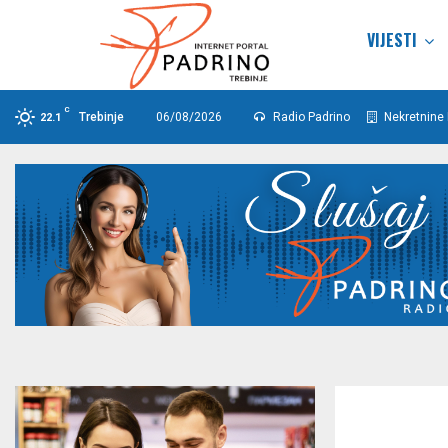
VIJESTI
C
Trebinje
06/08/2026
Radio Padrino
Nekretnine 
22.1