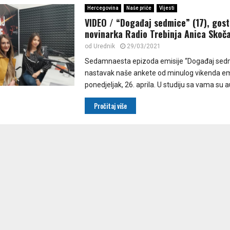
Hercegovina
Naše priče
Vijesti
VIDEO / “Događaj sedmice” (17), gost
novinarka Radio Trebinja Anica Skoča
od
Urednik
29/03/2021
Sedamnaesta epizoda emisije “Događaj sedmi
nastavak naše ankete od minulog vikenda em
ponedjeljak, 26. aprila. U studiju sa vama su au
Pročitaj više