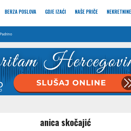
BERZA POSLOVA
GDJE IZAĆI
NAŠE PRIČE
NEKRETNIN
Padrino
anica skočajić