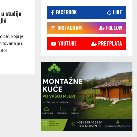
FACEBOOK
LIKE
 u studiju
jić
INSTAGRAM
FOLLOW
ce”, koja je
YOUTUBE
PRETPLATA
itovana je u
tor...