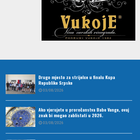
Drugo mjesto za strijelce u finalu Kupa
Republike Srpske
03/08/2026
Ako vjerujete u proročanstva Babe Vange, ovaj
znak bi mogao zablistati u 2026.
03/08/2026