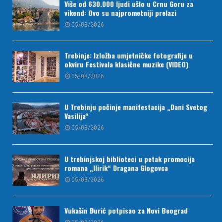
Više od 630.000 ljudi ušlo u Crnu Goru za
vikend: Ovo su najprometniji prelazi
05/08/2026
Trebinje: Izložba umjetničke fotografije u
okviru Festivala klasične muzike (VIDEO)
05/08/2026
U Trebinju počinje manifestacija „Dani Svetog
Vasilija“
05/08/2026
U trebinjskoj biblioteci u petak promocija
romana „Ilirik“ Dragana Glogovca
05/08/2026
Vukašin Đurić potpisao za Novi Beograd