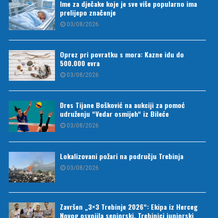
Ime za dječake koje je sve više popularno ima
prelijepo značenje
03/08/2026
Oprez pri povratku s mora: Kazne idu do
500.000 evra
03/08/2026
Dres Tijane Bošković na aukciji za pomoć
udruženju “Vedar osmijeh“ iz Bileće
03/08/2026
Lokalizovani požari na području Trebinja
03/08/2026
Završen „3×3 Trebinje 2026“: Ekipa iz Herceg
Novog osvojila seniorski, Trebinjci juniorski