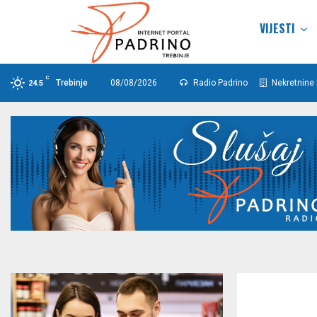
VIJESTI
C
Trebinje
08/08/2026
Radio Padrino
Nekretnine 
24.5