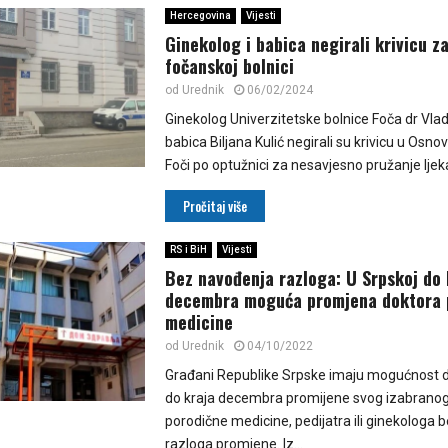
Hercegovina
Vijesti
Ginekolog i babica negirali krivicu z
fočanskoj bolnici
od
Urednik
06/02/2024
Ginekolog Univerzitetske bolnice Foča dr Vlad
babica Biljana Kulić negirali su krivicu u Osn
Foči po optužnici za nesavjesno pružanje ljeka
Pročitaj više
RS i BiH
Vijesti
Bez navođenja razloga: U Srpskoj do 
decembra moguća promjena doktora 
medicine
od
Urednik
04/10/2022
Građani Republike Srpske imaju mogućnost d
do kraja decembra promijene svog izabranog
porodične medicine, pedijatra ili ginekologa
razloga promjene. Iz...