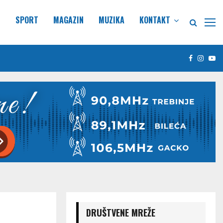
E
SPORT
MAGAZIN
MUZIKA
KONTAKT
Facebook
Insta
Yo
DRUŠTVENE MREŽE