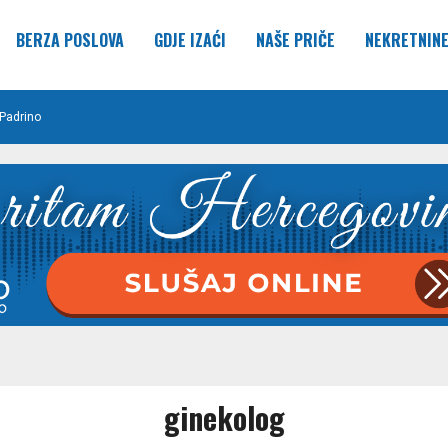
BERZA POSLOVA
GDJE IZAĆI
NAŠE PRIČE
NEKRETNIN
Padrino
ginekolog