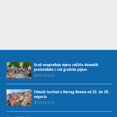
Grad unapređuje mjere zaštite domaćih
proizvođača i rad gradske pijace
08/08/2026
Filmski festival u Herceg Novom od 22. do 28.
avgusta
08/08/2026