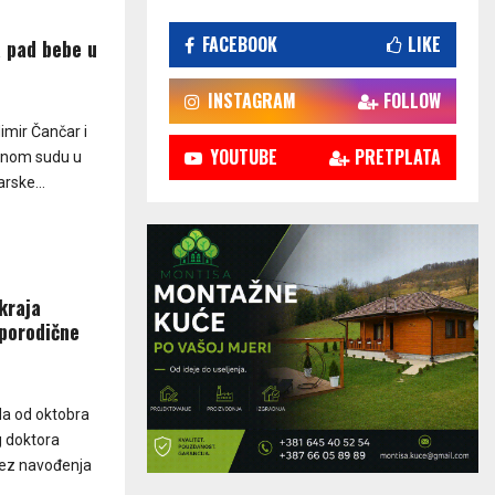
FACEBOOK
LIKE
a pad bebe u
INSTAGRAM
FOLLOW
imir Čančar i
YOUTUBE
PRETPLATA
ovnom sudu u
rske...
kraja
porodične
a od oktobra
 doktora
 bez navođenja