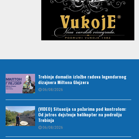
Trebinje domaćin izložbe radova legendarnog
dizajnera Miltona Glejzera
06/08/2026
(VIDEO) Situacija sa požarima pod kontrolom:
Od jutros dejstvuje helikopter na području
Trebinja
06/08/2026