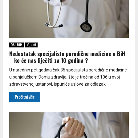
RS i BiH
Vijesti
Nedostatak specijalista porodične medicine u BiH
– ko će nas liječiti za 10 godina ?
U narednih pet godina čak 35 specijalista porodične medicine
u banjalučkom Domu zdravlja, što je trećina od 106 u ovoj
zdravstvenoj ustanovi, ispuniće uslove za odlazak...
Pročitaj više