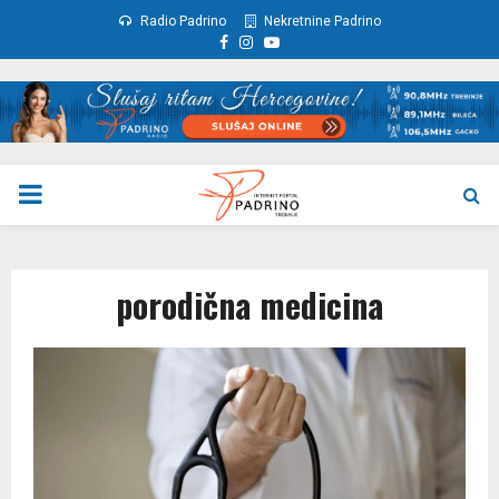
Radio Padrino
Nekretnine Padrino
Facebook
Instagram
Youtube
PRIMARY
MENU
porodična medicina