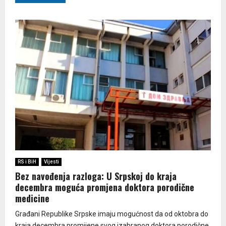
RS i BiH
Vijesti
Bez navođenja razloga: U Srpskoj do kraja
decembra moguća promjena doktora porodične
medicine
Građani Republike Srpske imaju mogućnost da od oktobra do
kraja decembra promijene svog izabranog doktora porodične