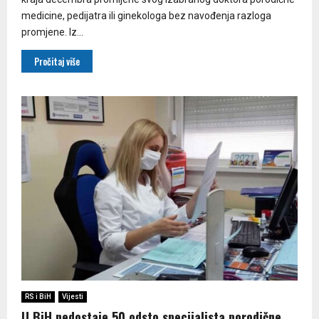
medicine, pedijatra ili ginekologa bez navođenja razloga
promjene. Iz...
Pročitaj više
RS i BiH
Vijesti
U BiH nedostaje 50 odsto specijalista porodične