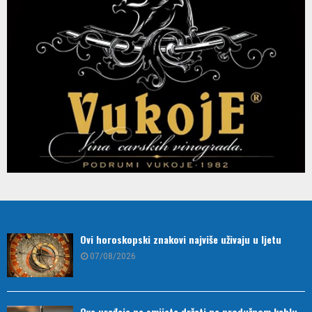
Ovi horoskopski znakovi najviše uživaju u ljetu
07/08/2026
Ove uređaje ne smijete držati na produžnom kablu