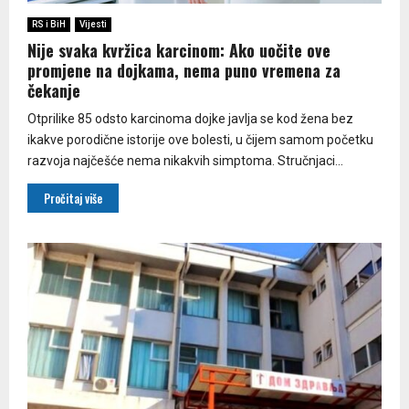
RS i BiH
Vijesti
Nije svaka kvržica karcinom: Ako uočite ove
promjene na dojkama, nema puno vremena za
čekanje
Otprilike 85 odsto karcinoma dojke javlja se kod žena bez
ikakve porodične istorije ove bolesti, u čijem samom početku
razvoja najčešće nema nikakvih simptoma. Stručnjaci...
Pročitaj više