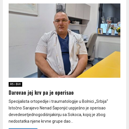
RS i BiH
Darovao joj krv pa je operisao
Specijalista ortopedije i traumatologije u Bolnici „Srbija“
Istočno Sarajevo Nenad Šaponjić uspješno je operisao
devedesetjednogodišnjakinju sa Sokoca, kojoj je zbog
nedostatka njene krvne grupe dao...