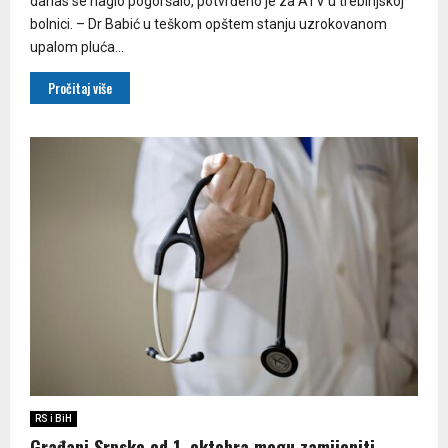
danas se naglo pogoršalo, potvrđeno je za ATV u trebinjskoj
bolnici. – Dr Babić u teškom opštem stanju uzrokovanom
upalom pluća...
Pročitaj više
RS i BiH
Građani Srpske od 1. oktobra mogu zamijeniti