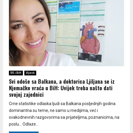
RS i BiH
Vijesti
Svi odoše sa Balkana, a doktorica Ljiljana se iz
Njemačke vraća u BiH: Uvijek treba našto dati
svojoj zajednici
Crne statistike odlaska ljudi sa Balkana posljednjih godina
dominantna su teme, ne samo u medijima, već i
svakodnevnih razgovorima sa prijateljima, poznanicima, na
poslu… Odlaze...