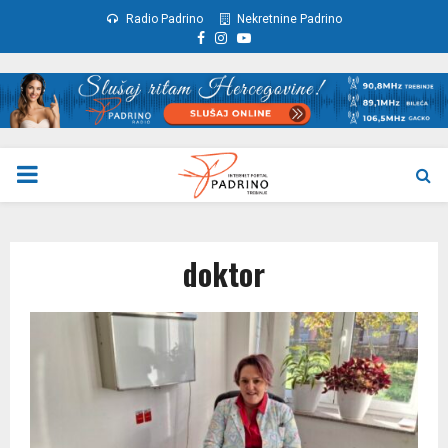
Radio Padrino
Nekretnine Padrino
Facebook
Instagram
Youtube
PRIMARY
MENU
doktor