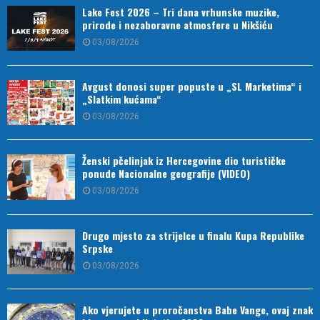
Lake Fest 2026 – Tri dana vrhunske muzike,
prirode i nezaboravne atmosfere u Nikšiću
03/08/2026
Avgust donosi super popuste u „SL Marketima“ i
„Slatkim kućama“
03/08/2026
Ženski pčelinjak iz Hercegovine dio turističke
ponude Nacionalne geografije (VIDEO)
03/08/2026
Drugo mjesto za strijelce u finalu Kupa Republike
Srpske
03/08/2026
Ako vjerujete u proročanstva Babe Vange, ovaj znak