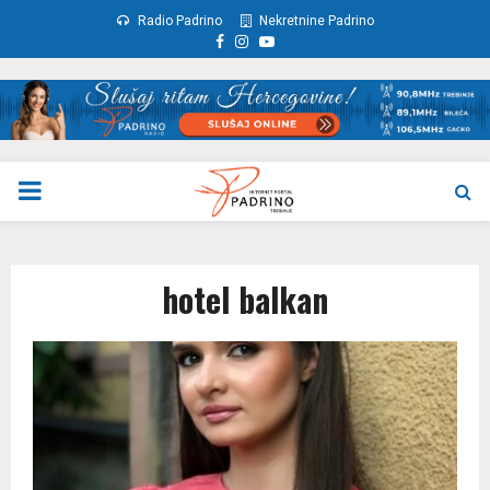
Radio Padrino
Nekretnine Padrino
Facebook
Instagram
Youtube
PRIMARY
MENU
hotel balkan