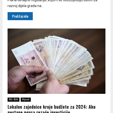
razvoj dijela grada na...
Pročitaj više
RS i BiH
Vijesti
Lokalne zajednice kroje budžete za 2024: Ako
nestane novca,rezaće investicije