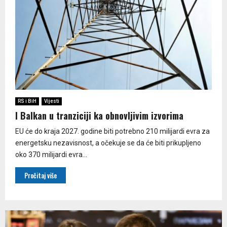
RS i BiH
Vijesti
I Balkan u tranziciji ka obnovljivim izvorima
EU će do kraja 2027. godine biti potrebno 210 milijardi evra za
energetsku nezavisnost, a očekuje se da će biti prikupljeno
oko 370 milijardi evra...
Pročitaj više