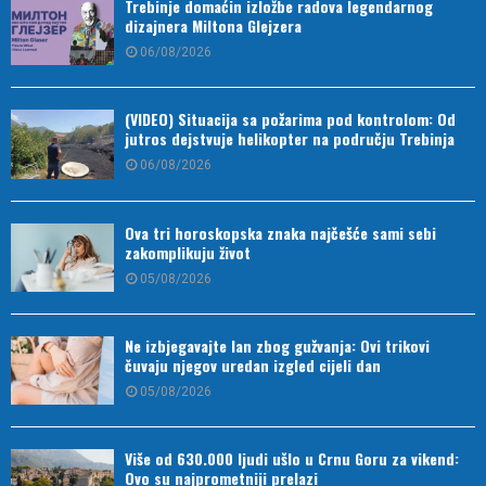
Trebinje domaćin izložbe radova legendarnog
dizajnera Miltona Glejzera
06/08/2026
(VIDEO) Situacija sa požarima pod kontrolom: Od
jutros dejstvuje helikopter na području Trebinja
06/08/2026
Ova tri horoskopska znaka najčešće sami sebi
zakomplikuju život
05/08/2026
Ne izbjegavajte lan zbog gužvanja: Ovi trikovi
čuvaju njegov uredan izgled cijeli dan
05/08/2026
Više od 630.000 ljudi ušlo u Crnu Goru za vikend:
Ovo su najprometniji prelazi