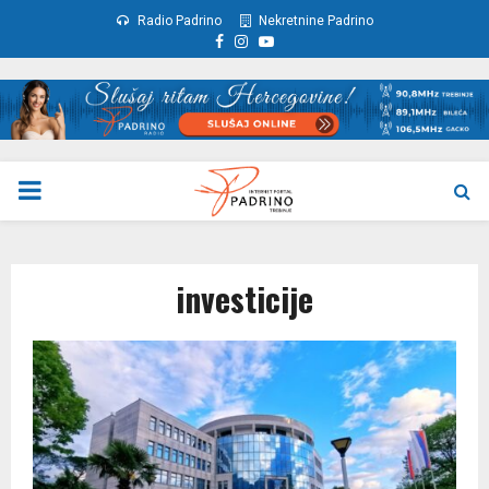
Radio Padrino
Nekretnine Padrino
Facebook
Instagram
Youtube
PRIMARY
MENU
investicije