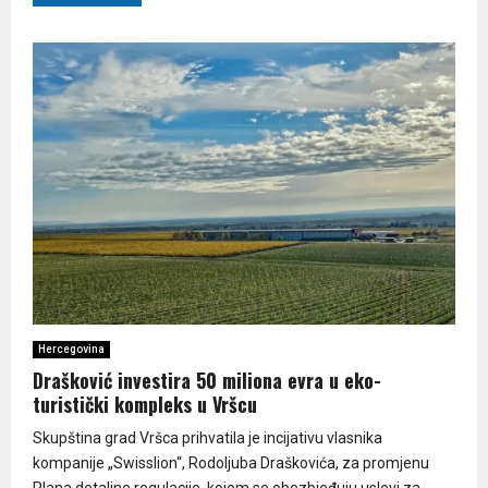
Hercegovina
Drašković investira 50 miliona evra u eko-
turistički kompleks u Vršcu
Skupština grad Vršca prihvatila je incijativu vlasnika
kompanije „Swisslion“, Rodoljuba Draškovića, za promjenu
Plana detaljne regulacije, kojom se obezbjeđuju uslovi za