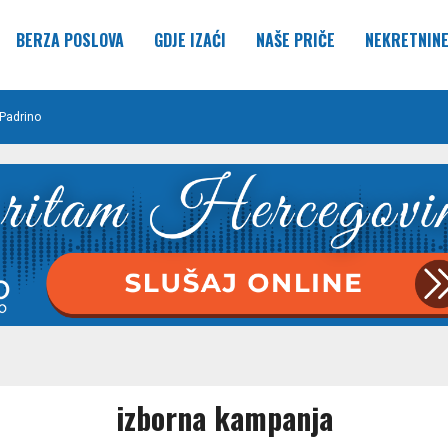
BERZA POSLOVA
GDJE IZAĆI
NAŠE PRIČE
NEKRETNIN
Padrino
izborna kampanja