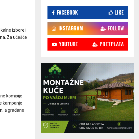
FACEBOOK
LIKE
INSTAGRAM
FOLLOW
kalne izbore i
šina. Za učešće
YOUTUBE
PRETPLATA
rne komisije
ne kampanje
on, a građane