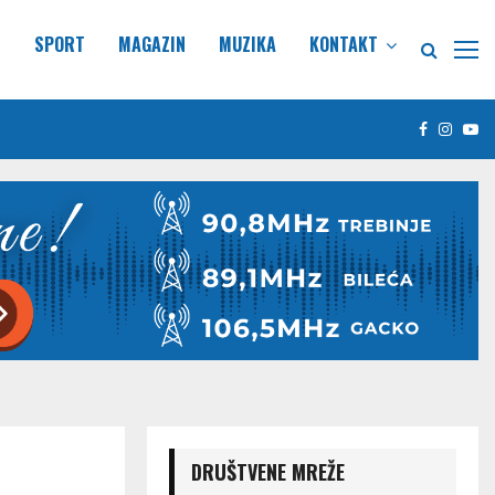
E
SPORT
MAGAZIN
MUZIKA
KONTAKT
Facebook
Insta
Yo
DRUŠTVENE MREŽE