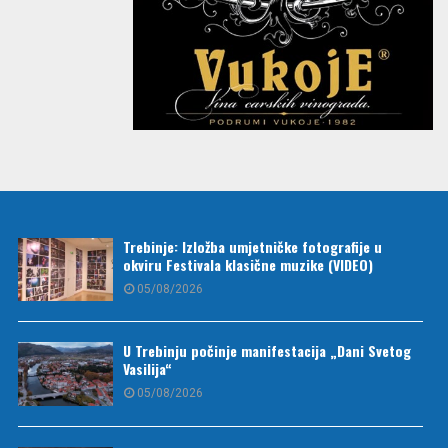
Trebinje: Izložba umjetničke fotografije u
okviru Festivala klasične muzike (VIDEO)
05/08/2026
U Trebinju počinje manifestacija „Dani Svetog
Vasilija“
05/08/2026