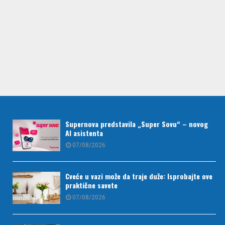
Supernova predstavila „Super Sovu“ – novog
AI asistenta
07/08/2026
Cveće u vazi može da traje duže: Isprobajte ove
praktične savete
07/08/2026