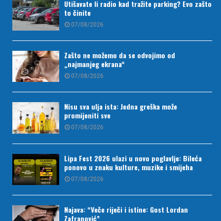
Utišavate li radio kad tražite parking? Evo zašto
to činite
07/08/2026
Zašto ne možemo da se odvojimo od
„najmanjeg ekrana“
07/08/2026
Nisu sva ulja ista: Jedna greška može
promijeniti sve
07/08/2026
Lipa Fest 2026 ulazi u novo poglavlje: Bileća
ponovo u znaku kulture, muzike i smijeha
07/08/2026
Najava: “Veče riječi i istine: Gost Lordan
Zafranović”