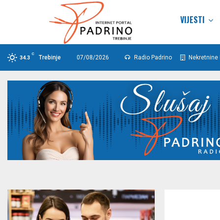
VIJESTI
C
Trebinje
07/08/2026
Radio Padrino
Nekretnine 
34.3