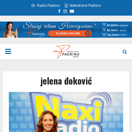
Radio Padrino
Nekretnine Padrino
Facebook
Instagram
Youtube
PRIMARY
MENU
jelena đoković