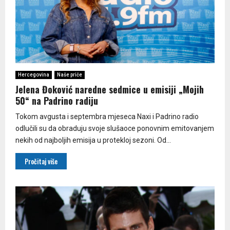
Hercegovina
Naše priče
Jelena Đoković naredne sedmice u emisiji „Mojih
50“ na Padrino radiju
Tokom avgusta i septembra mjeseca Naxi i Padrino radio
odlučili su da obraduju svoje slušaoce ponovnim emitovanjem
nekih od najboljih emisija u protekloj sezoni. Od...
Pročitaj više