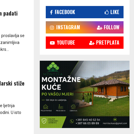
FACEBOOK
LIKE
n padati
INSTAGRAM
FOLLOW
 proslavlja se
YOUTUBE
PRETPLATA
 zanimljiva
rs...
arski stiže
e ljetnja
dini. U isto