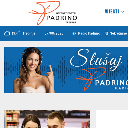
VIJESTI
C
Trebinje
07/08/2026
Radio Padrino
Nekretnine 
23.4