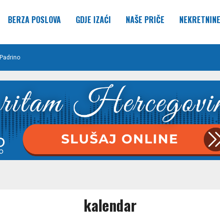
BERZA POSLOVA
GDJE IZAĆI
NAŠE PRIČE
NEKRETNIN
Padrino
kalendar