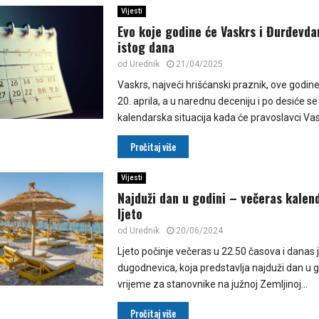
Vijesti
Evo koje godine će Vaskrs i Đurđevda
istog dana
od
Urednik
21/04/2025
Vaskrs, najveći hrišćanski praznik, ove godine
20. aprila, a u narednu deceniju i po desiće se
kalendarska situacija kada će pravoslavci Vask
Pročitaj više
Vijesti
Najduži dan u godini – večeras kalend
ljeto
od
Urednik
20/06/2024
Ljeto počinje večeras u 22.50 časova i danas j
dugodnevica, koja predstavlja najduži dan u go
vrijeme za stanovnike na južnoj Zemljinoj...
Pročitaj više