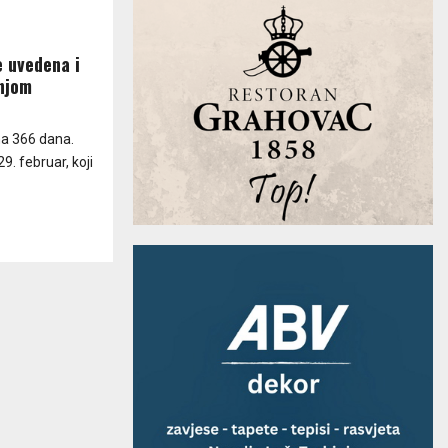
e uvedena i
 njom
ma 366 dana.
9. februar, koji