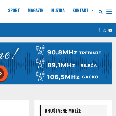
E
SPORT
MAGAZIN
MUZIKA
KONTAKT
Facebook
Insta
Yo
DRUŠTVENE MREŽE