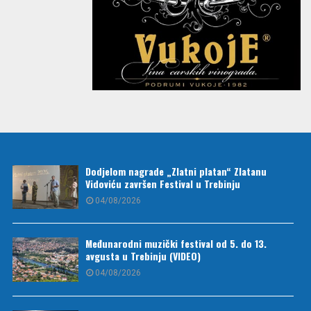
Dodjelom nagrade „Zlatni platan“ Zlatanu
Vidoviću završen Festival u Trebinju
04/08/2026
Međunarodni muzički festival od 5. do 13.
avgusta u Trebinju (VIDEO)
04/08/2026