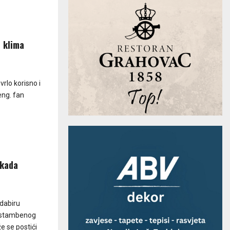
e klima
rlo korisno i
eng. fan
 kada
odabiru
g stambenog
e se postići