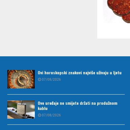
Ovi horoskopski znakovi najviše uživaju u ljetu
07/08/2026
Ove uređaje ne smijete držati na produžnom
kablu
07/08/2026