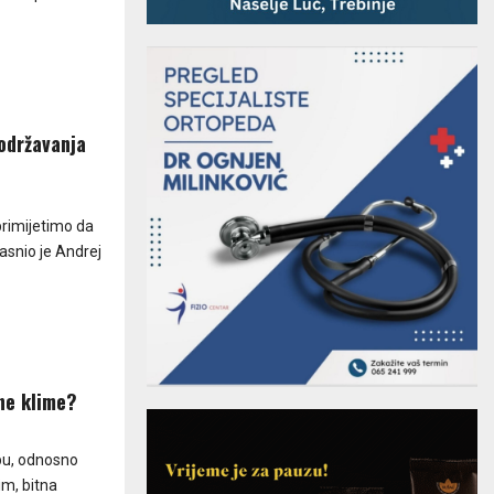
 održavanja
 primijetimo da
asnio je Andrej
čne klime?
ipu, odnosno
im, bitna