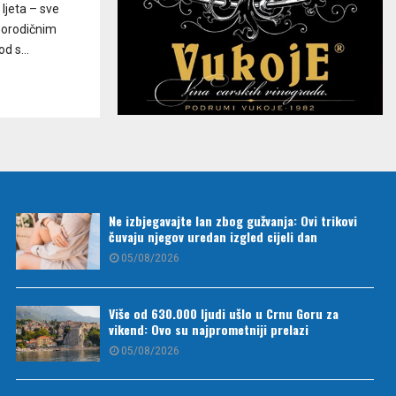
ljeta – sve
porodičnim
d s...
Ne izbjegavajte lan zbog gužvanja: Ovi trikovi
čuvaju njegov uredan izgled cijeli dan
05/08/2026
Više od 630.000 ljudi ušlo u Crnu Goru za
vikend: Ovo su najprometniji prelazi
05/08/2026