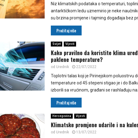
Niz klimatskih podataka o temperaturi, toplin
antarktičkom ledu uznemirio je neke naučnike
su brzina promjene i tajming događaja bez pr
Pročitaj više
Svijet
Vijesti
Kako pravilno da koristite klima ure
paklene temperature?
od
Urednik
22/07/2022
Toplotni talas koji je Pirinejskom poluostrvu 
temperature od 45 stepeni stigao je i do Balk
izborili sa vrućinom, građani se rashlađuju na.
Pročitaj više
Hercegovina
Vijesti
Klimatske promjene udarile i na kule
od
Urednik
13/07/2022