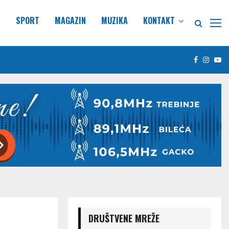
E
SPORT
MAGAZIN
MUZIKA
KONTAKT
Facebook
Insta
Yo
DRUŠTVENE MREŽE