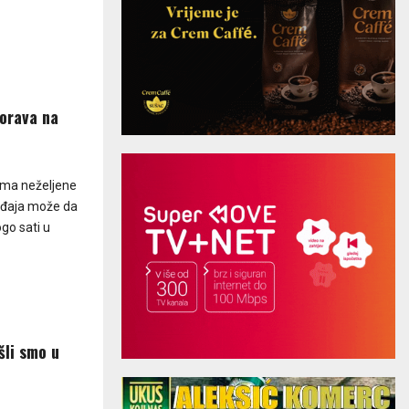
orava na
ima neželjene
ređaja može da
go sati u
šli smo u