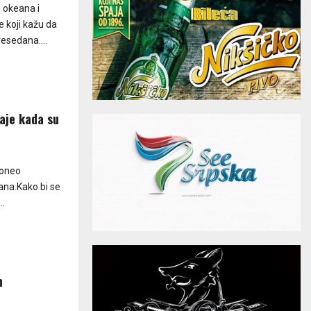
i okeana i
 koji kažu da
esedana....
đaje kada su
doneo
ana.Kako bi se
..
n