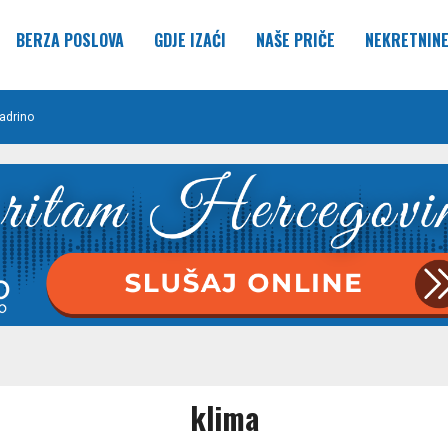
BERZA POSLOVA
GDJE IZAĆI
NAŠE PRIČE
NEKRETNIN
adrino
klima