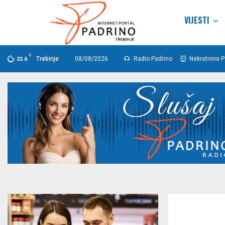
VIJESTI
C
Trebinje
08/08/2026
Radio Padrino
Nekretnine P
23.6