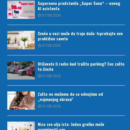
Supernova predstavila „Super Sovu“ – novog
AI asistenta
07/08/2026
Cveće u vazi može da traje duže: Isprobajte ove
praktične savete
07/08/2026
Utišavate li radio kad tražite parking? Evo zašto
to činite
07/08/2026
Zašto ne možemo da se odvojimo od
„najmanjeg ekrana“
07/08/2026
Nisu sva ulja ista: Jedna greška može
promijeniti sve