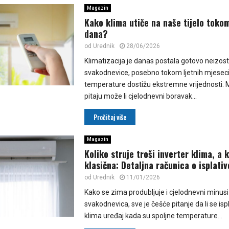
Magazin
Kako klima utiče na naše tijelo tokom
dana?
od
Urednik
28/06/2026
Klimatizacija je danas postala gotovo neizos
svakodnevice, posebno tokom ljetnih mjesec
temperature dostižu ekstremne vrijednosti. 
pitaju može li cjelodnevni boravak...
Pročitaj više
Magazin
Koliko struje troši inverter klima, a 
klasična: Detaljna računica o isplativ
od
Urednik
11/01/2026
Kako se zima produbljuje i cjelodnevni minusi
svakodnevica, sve je češće pitanje da li se ispla
klima uređaj kada su spoljne temperature...