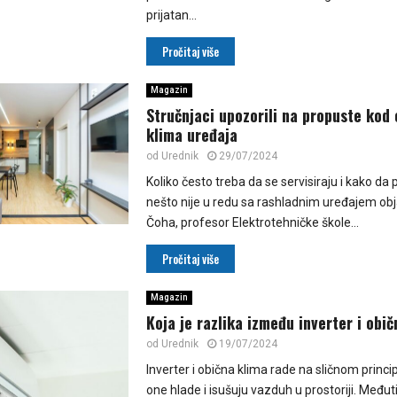
prijatan...
Pročitaj više
Magazin
Stručnjaci upozorili na propuste kod
klima uređaja
od
Urednik
29/07/2024
Koliko često treba da se servisiraju i kako da
nešto nije u redu sa rashladnim uređajem obj
Čoha, profesor Elektrotehničke škole...
Pročitaj više
Magazin
Koja je razlika između inverter i obi
od
Urednik
19/07/2024
Inverter i obična klima rade na sličnom princ
one hlade i isušuju vazduh u prostoriji. Međut