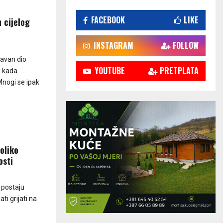
FACEBOOK
LIKE
 cijelog
INSTAGRAM
FOLLOW
tavan dio
YOUTUBE
PRETPLATA
i kada
Mnogi se ipak
koliko
osti
 postaju
ti grijati na