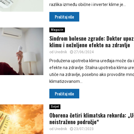
razlika između obične i inverter klime je...
Pročitaj više
Magazin
Sindrom bolesne zgrade: Doktor upoz
klimu i neželjene efekte na zdravlje
od
Urednik
27/06/2024
Produžena upotreba klima uređaja može da 
efekte na zdravlje. Stalna upotreba klima u
utiče na zdravlje, posebno ako provodite mno
klimatizovanom...
Pročitaj više
Svijet
Oborena četiri klimatska rekorda: „U
neistraženo područje“
od
Urednik
23/07/2023