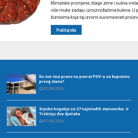
Klimatske promjene, blage zime i sušna vrela 
više muke zadaju i proizvođačima kulena. U 
biznisima koja taj izvorni suvomesnati proizvo
Pročitaj više
Ko sve ima pravo na povrat PDV-a za kupovinu
prvog stana?
07/08/2026
Srpska bogatija za 27 najmlađih stanovnika: U
Trebinju dva dječaka
07/08/2026