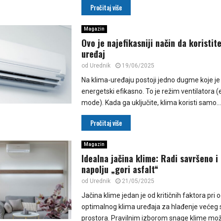
Pročitaj više
Magazin
Ovo je najefikasniji način da koristit
uređaj
od
Urednik
19/06/2025
Na klima-uređaju postoji jedno dugme koje je v
energetski efikasno. To je režim ventilatora (
mode). Kada ga uključite, klima koristi samo...
Pročitaj više
Magazin
Idealna jačina klime: Radi savršeno i
napolju „gori asfalt“
od
Urednik
21/05/2025
Jačina klime jedan je od kritičnih faktora pri 
optimalnog klima uređaja za hlađenje veće
prostora. Pravilnim izborom snage klime mož