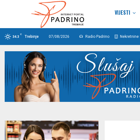
VIJESTI
C
Trebinje
07/08/2026
Radio Padrino
Nekretnine 
34.3