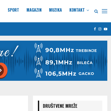
E
SPORT
MAGAZIN
MUZIKA
KONTAKT
Facebook
Insta
Yo
DRUŠTVENE MREŽE