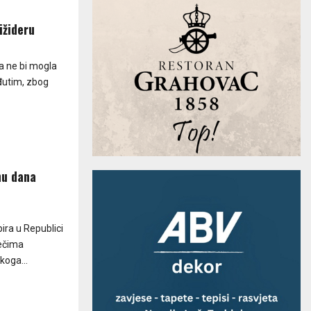
ižideru
a ne bi mogla
eđutim, zbog
nu dana
ra u Republici
ječima
koga...