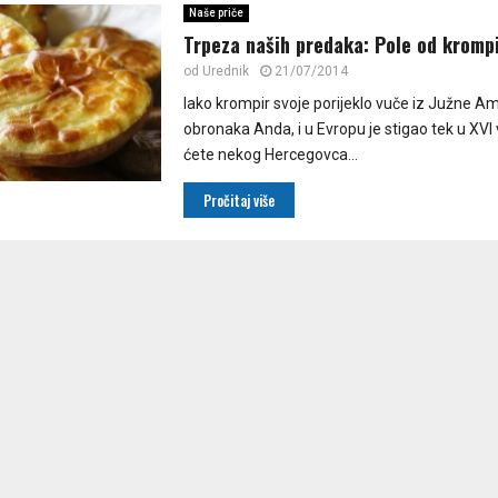
Naše priče
Trpeza naših predaka: Pole od kromp
od
Urednik
21/07/2014
Iako krompir svoje porijeklo vuče iz Južne Am
obronaka Anda, i u Evropu je stigao tek u XVI 
ćete nekog Hercegovca...
Pročitaj više