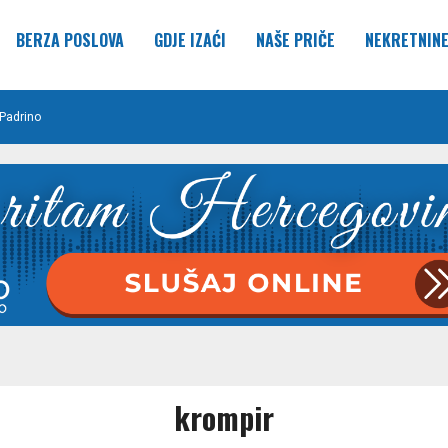
BERZA POSLOVA
GDJE IZAĆI
NAŠE PRIČE
NEKRETNIN
Padrino
krompir