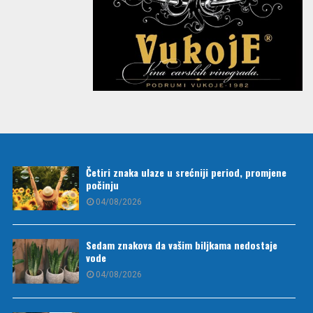
Četiri znaka ulaze u srećniji period, promjene
počinju
04/08/2026
Sedam znakova da vašim biljkama nedostaje
vode
04/08/2026