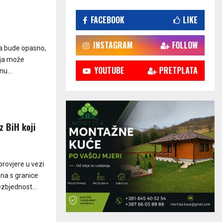
FACEBOOK
LIKE
INSTAGRAM
FOLLOW
a bude opasno,
nja može
YOUTUBE
PRETPLATA
nu...
z BiH koji
provjere u vezi
ena s granice
zbjednost...