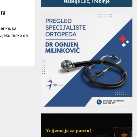
ira
erike, sa
vijeku teško da