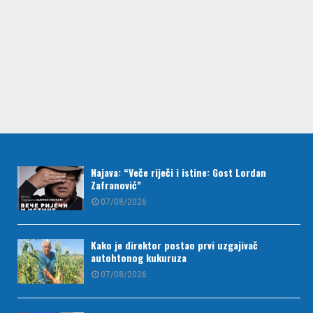
Najava: “Veče riječi i istine: Gost Lordan
Zafranović”
07/08/2026
Kako je direktor postao prvi uzgajivač
autohtonog kukuruza
07/08/2026