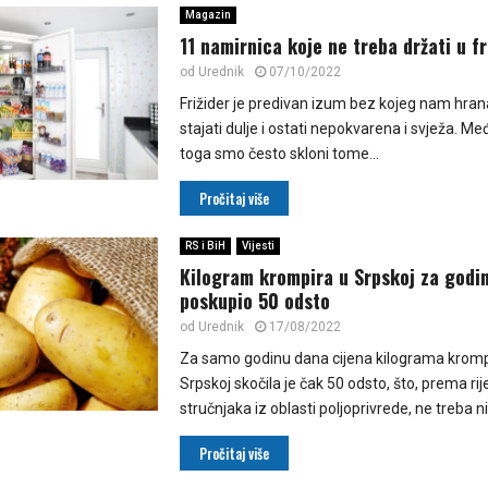
Magazin
11 namirnica koje ne treba držati u fr
od
Urednik
07/10/2022
Frižider je predivan izum bez kojeg nam hran
stajati dulje i ostati nepokvarena i svježa. M
toga smo često skloni tome...
Pročitaj više
RS i BiH
Vijesti
Kilogram krompira u Srpskoj za godi
poskupio 50 odsto
od
Urednik
17/08/2022
Za samo godinu dana cijena kilograma krompi
Srpskoj skočila je čak 50 odsto, što, prema ri
stručnjaka iz oblasti poljoprivrede, ne treba ni
Pročitaj više