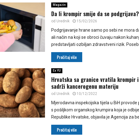
Magazin
Da li krompir smije da se podgrijava?
od
Urednik
15/02/2026
Podgrijavanje hrane samo po sebi ne mora d
ali način na koji se obroci čuvaju nakon kuha
predstavljati ozbiljan zdravstveni rizik. Poseb
Pročitaj više
Ex YU
Hrvatska sa granice vratila krompir i
sadrži kancerogenu materiju
od
Urednik
10/12/2022
Mjerodavna inspekcijska tijela u BiH provode 
s pošiljkom organskog krumpira koja je odbij
Republike Hrvatske, objavila je Agencija za be
Pročitaj više