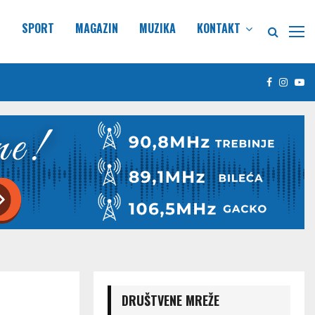
E
SPORT
MAGAZIN
MUZIKA
KONTAKT
Facebook
Insta
Yo
DRUŠTVENE MREŽE