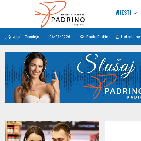
VIJESTI
C
Trebinje
06/08/2026
Radio Padrino
Nekretnine 
31.3