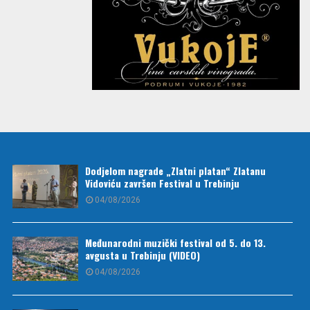
Dodjelom nagrade „Zlatni platan“ Zlatanu
Vidoviću završen Festival u Trebinju
04/08/2026
Međunarodni muzički festival od 5. do 13.
avgusta u Trebinju (VIDEO)
04/08/2026