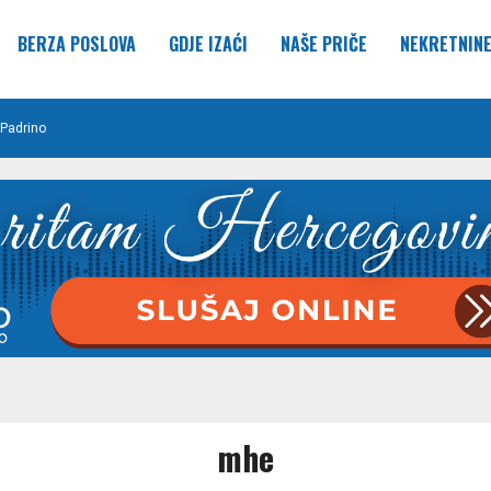
BERZA POSLOVA
GDJE IZAĆI
NAŠE PRIČE
NEKRETNIN
Padrino
mhe