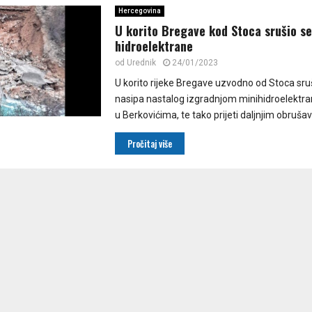
Hercegovina
U korito Bregave kod Stoca srušio se
hidroelektrane
od
Urednik
24/01/2023
U korito rijeke Bregave uzvodno od Stoca sruš
nasipa nastalog izgradnjom minihidroelektra
u Berkovićima, te tako prijeti daljnjim obrušava
Pročitaj više