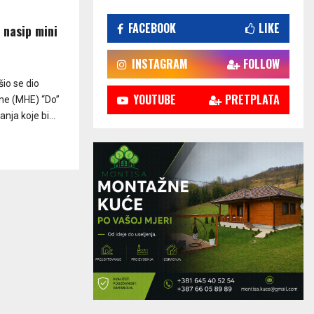
FACEBOOK
LIKE
 nasip mini
INSTAGRAM
FOLLOW
io se dio
YOUTUBE
PRETPLATA
ne (MHE) “Do”
nja koje bi...