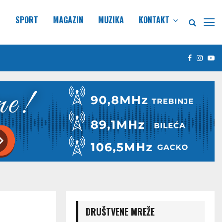
E
SPORT
MAGAZIN
MUZIKA
KONTAKT
Facebook
Insta
Yo
DRUŠTVENE MREŽE