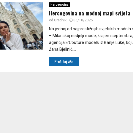
Hercegovina
Hercegovina na modnoj mapi svijeta
od
Urednik
06/10/2025
Na jednoj od najprestižnijih svjetskih modnih
– Milanskoj nedjelji mode, krajem septembr
agencija E’Couture models iz Banje Luke, koju
Žana Bjelinić,...
Pročitaj više