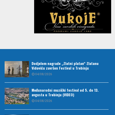
Dodjelom nagrade „Zlatni platan“ Zlatanu
Vidoviću završen Festival u Trebinju
04/08/2026
Međunarodni muzički festival od 5. do 13.
avgusta u Trebinju (VIDEO)
04/08/2026