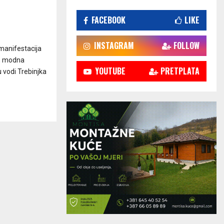
FACEBOOK
LIKE
INSTAGRAM
FOLLOW
 manifestacija
a, modna
YOUTUBE
PRETPLATA
 vodi Trebinjka