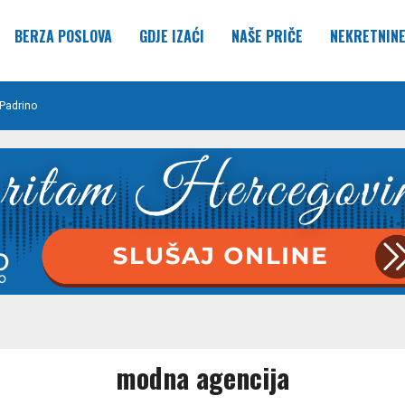
BERZA POSLOVA
GDJE IZAĆI
NAŠE PRIČE
NEKRETNIN
Padrino
modna agencija