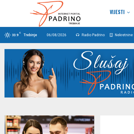
VIJESTI
C
Trebinje
06/08/2026
Radio Padrino
Nekretnine 
33.9