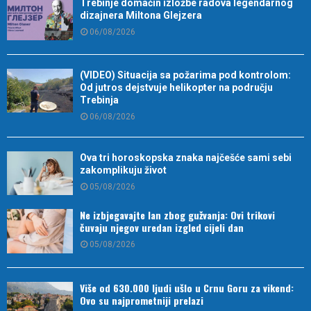
Trebinje domaćin izložbe radova legendarnog
dizajnera Miltona Glejzera
06/08/2026
(VIDEO) Situacija sa požarima pod kontrolom:
Od jutros dejstvuje helikopter na području
Trebinja
06/08/2026
Ova tri horoskopska znaka najčešće sami sebi
zakomplikuju život
05/08/2026
Ne izbjegavajte lan zbog gužvanja: Ovi trikovi
čuvaju njegov uredan izgled cijeli dan
05/08/2026
Više od 630.000 ljudi ušlo u Crnu Goru za vikend:
Ovo su najprometniji prelazi