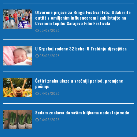
Otvorene prijave za Bingo Festival Fits: Odaberite
outfit s omiljenim influencerom i zablistajte na
Crvenom tepihu Sarajevo Film Festivala
05/08/2026
U Srpskoj rođene 32 bebe: U Trebinju djevojčica
05/08/2026
Četiri znaka ulaze u srećniji period, promjene
počinju
04/08/2026
Sedam znakova da vašim biljkama nedostaje vode
04/08/2026