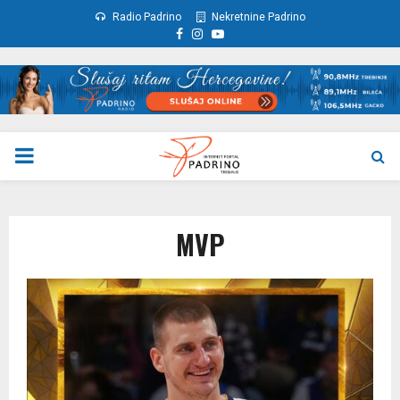
Radio Padrino
Nekretnine Padrino
Facebook
Instagram
Youtube
PRIMARY
MENU
MVP