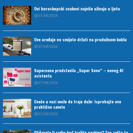
Ovi horoskopski znakovi najviše uživaju u ljetu
07/08/2026
Ove uređaje ne smijete držati na produžnom kablu
07/08/2026
Supernova predstavila „Super Sovu“ – novog AI
asistenta
07/08/2026
Cveće u vazi može da traje duže: Isprobajte ove
praktične savete
07/08/2026
Utišavate li radio kad tražite parking? Evo zašto to