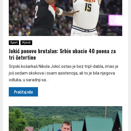
Sport
Vijesti
Jokić ponovo brutalan: Srbin ubacio 40 poena za
tri četvrtine
Srpski košarkaš Nikola Jokić ostao je bez tripl-dabla, imao je
još sedam skokova i osam asistencija, ali to je bila njegova
odluka, u saradnji sa...
Pročitaj više