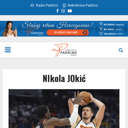
Radio Padrino
Nekretnine Padrino
Facebook
Instagram
Youtube
PRIMARY
MENU
NIkola JOkić