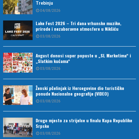
Trebinju
04/08/2026
Lake Fest 2026 – Tri dana vrhunske muzike,
prirode i nezaboravne atmosfere u Nikšiću
03/08/2026
Avgust donosi super popuste u „SL Marketima“ i
„Slatkim kućama“
03/08/2026
Ženski pčelinjak iz Hercegovine dio turističke
ponude Nacionalne geografije (VIDEO)
03/08/2026
Drugo mjesto za strijelce u finalu Kupa Republike
Srpske
03/08/2026