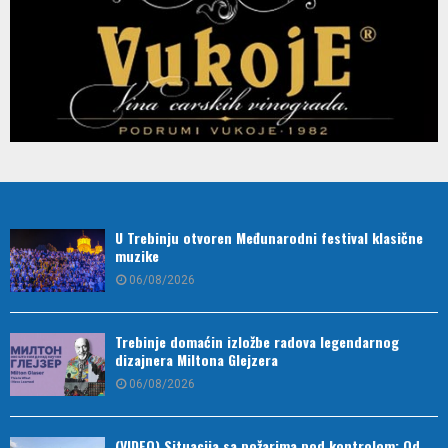
U Trebinju otvoren Međunarodni festival klasične
muzike
06/08/2026
Trebinje domaćin izložbe radova legendarnog
dizajnera Miltona Glejzera
06/08/2026
(VIDEO) Situacija sa požarima pod kontrolom: Od