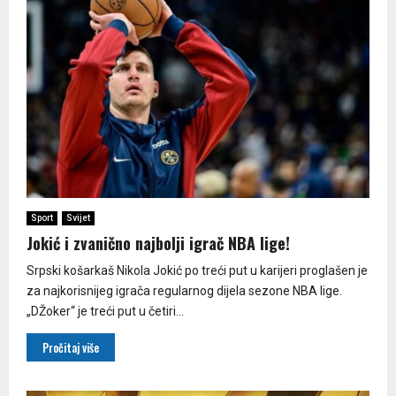
Sport
Svijet
Јokić i zvanično najbolji igrač NBA lige!
Srpski košarkaš Nikola Јokić po treći put u karijeri proglašen je
za najkorisnijeg igrača regularnog dijela sezone NBA lige.
„DŽoker“ je treći put u četiri...
Pročitaj više