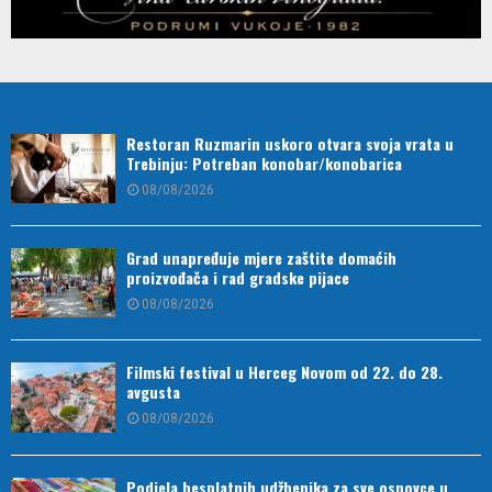
Restoran Ruzmarin uskoro otvara svoja vrata u
Trebinju: Potreban konobar/konobarica
08/08/2026
Grad unapređuje mjere zaštite domaćih
proizvođača i rad gradske pijace
08/08/2026
Filmski festival u Herceg Novom od 22. do 28.
avgusta
08/08/2026
Podjela besplatnih udžbenika za sve osnovce u