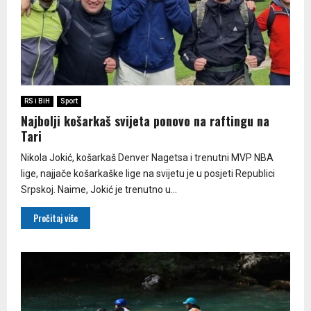
RS i BiH
Sport
Najbolji košarkaš svijeta ponovo na raftingu na
Tari
Nikola Jokić, košarkaš Denver Nagetsa i trenutni MVP NBA
lige, najjače košarkaške lige na svijetu je u posjeti Republici
Srpskoj. Naime, Jokić je trenutno u...
Pročitaj više