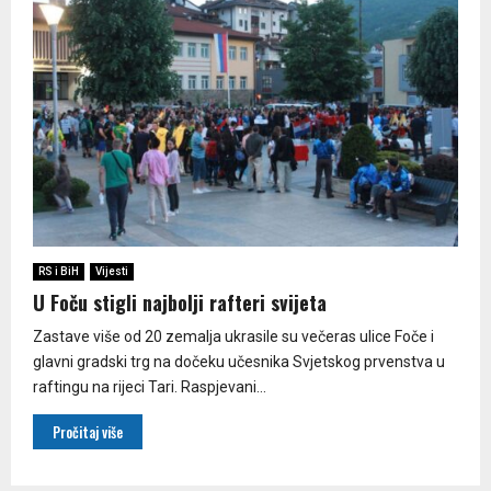
RS i BiH
Vijesti
U Foču stigli najbolji rafteri svijeta
Zastave više od 20 zemalja ukrasile su večeras ulice Foče i
glavni gradski trg na dočeku učesnika Svjetskog prvenstva u
raftingu na rijeci Tari. Raspjevani...
Pročitaj više