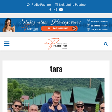
Radio Padrino
Nekretnine Padrino
Facebook
Instagram
Youtube
PRIMARY
MENU
tara