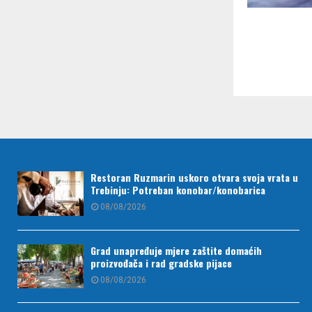
Paginac
članaka
Restoran Ruzmarin uskoro otvara svoja vrata u
Trebinju: Potreban konobar/konobarica
08/08/2026
Grad unapređuje mjere zaštite domaćih
proizvođača i rad gradske pijace
08/08/2026