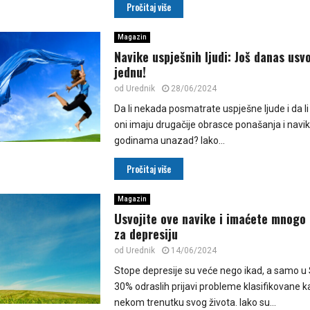
Pročitaj više
Magazin
Navike uspješnih ljudi: Još danas usvo
jednu!
od
Urednik
28/06/2024
Da li nekada posmatrate uspješne ljude i da li
oni imaju drugačije obrasce ponašanja i navik
godinama unazad? Iako...
Pročitaj više
Magazin
Usvojite ove navike i imaćete mnogo
za depresiju
od
Urednik
14/06/2024
Stope depresije su veće nego ikad, a samo u
30% odraslih prijavi probleme klasifikovane k
nekom trenutku svog života. Iako su...