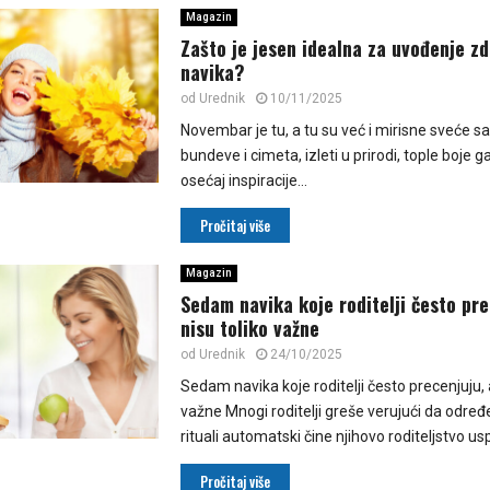
Magazin
Zašto je jesen idealna za uvođenje zd
navika?
od
Urednik
10/11/2025
Novembar je tu, a tu su već i mirisne sveće 
bundeve i cimeta, izleti u prirodi, tople boje g
osećaj inspiracije...
Pročitaj više
Magazin
Sedam navika koje roditelji često pre
nisu toliko važne
od
Urednik
24/10/2025
Sedam navika koje roditelji često precenjuju, a
važne Mnogi roditelji greše verujući da određ
rituali automatski čine njihovo roditeljstvo usp
Pročitaj više