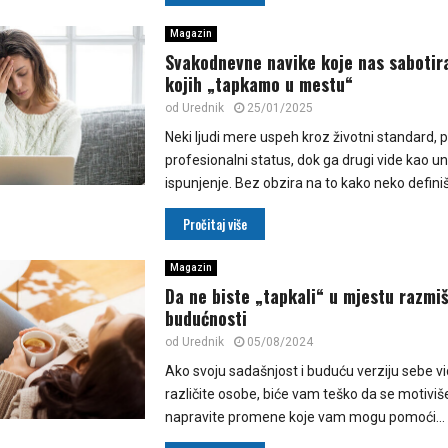
Magazin
Svakodnevne navike koje nas sabotira
kojih „tapkamo u mestu“
od
Urednik
25/01/2025
Neki ljudi mere uspeh kroz životni standard, pr
profesionalni status, dok ga drugi vide kao u
ispunjenje. Bez obzira na to kako neko definiš
Pročitaj više
Magazin
Da ne biste „tapkali“ u mjestu razmiš
budućnosti
od
Urednik
05/08/2024
Ako svoju sadašnjost i buduću verziju sebe vi
različite osobe, biće vam teško da se motiviš
napravite promene koje vam mogu pomoći...