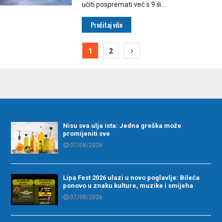
učiti pospremati već s 9 ili...
Pročitaj više
ija
1
2
Nisu sva ulja ista: Jedna greška može
promijeniti sve
07/08/2026
Lipa Fest 2026 ulazi u novo poglavlje: Bileća
ponovo u znaku kulture, muzike i smijeha
07/08/2026