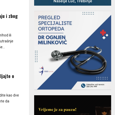
ju i zbog
ihod ili
nutrašnje
e...
ljajte o
dite kao dve
ete da