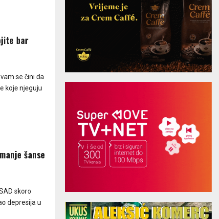
jite bar
 vam se čini da
e koje njeguju
 manje šanse
 SAD skoro
ao depresija u