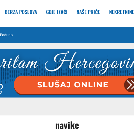
BERZA POSLOVA
GDJE IZAĆI
NAŠE PRIČE
NEKRETNIN
Padrino
navike