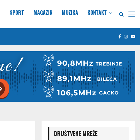
E
SPORT
MAGAZIN
MUZIKA
KONTAKT
Facebook
Insta
Yo
DRUŠTVENE MREŽE