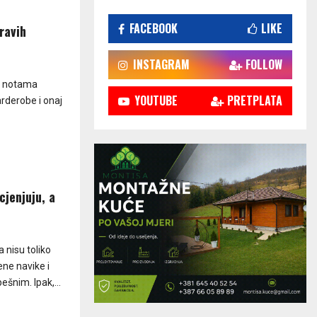
FACEBOOK
LIKE
ravih
INSTAGRAM
FOLLOW
sa notama
YOUTUBE
PRETPLATA
arderobe i onaj
cjenjuju, a
 nisu toliko
ene navike i
ešnim. Ipak,...