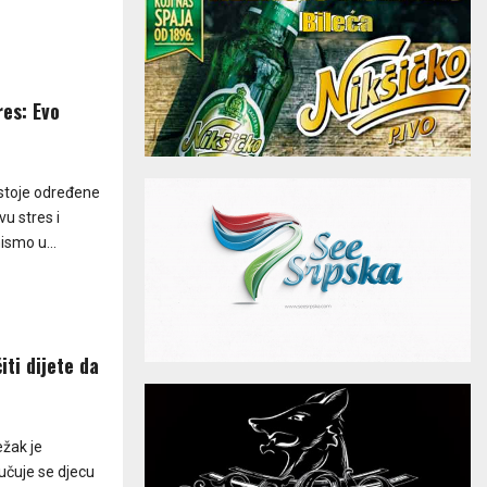
res: Evo
ostoje određene
vu stres i
ismo u...
ti dijete da
ežak je
ručuje se djecu