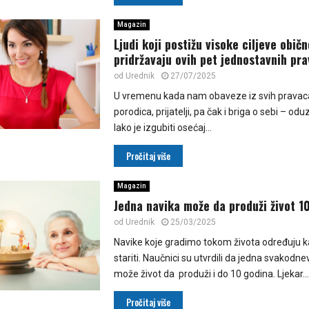
Magazin
Ljudi koji postižu visoke ciljeve običn
pridržavaju ovih pet jednostavnih pra
od
Urednik
27/07/2025
U vremenu kada nam obaveze iz svih pravac
porodica, prijatelji, pa čak i briga o sebi – od
lako je izgubiti osećaj...
Pročitaj više
Magazin
Jedna navika može da produži život 1
od
Urednik
25/03/2025
Navike koje gradimo tokom života određuju 
stariti. Naučnici su utvrdili da jedna svakodn
može život da produži i do 10 godina. Ljekar...
Pročitaj više