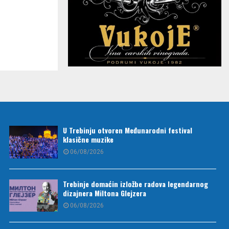
U Trebinju otvoren Međunarodni festival
klasične muzike
06/08/2026
Trebinje domaćin izložbe radova legendarnog
dizajnera Miltona Glejzera
06/08/2026