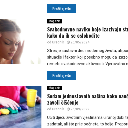
Pročitaj više
Magazin
Svakodnevne navike koje izazivaju st
kako da ih se oslobodite
od
Urednik
26/05/2024
Stres je sastavni deo modernog života, ali p
situacije i faktori koji posebno mogu da izazo
remete svakodnevne aktivnosti. Vjerovatno n
Pročitaj više
Magazin
Sedam jednostavnih načina kako nauči
zavoli čišćenje
od
Urednik
26/09/2022
Učiti djecu životnim vještinama u ranoj dobi t
zadatak, ali što prije počnete, to bolje. Prepo