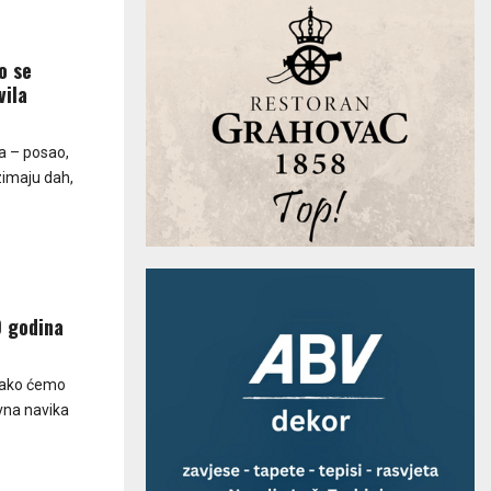
o se
vila
a – posao,
uzimaju dah,
0 godina
kako ćemo
evna navika