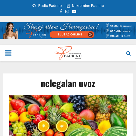
Radio Padrino
Nekretnine Padrino
Facebook
Instagram
Youtube
PRIMARY
MENU
nelegalan uvoz