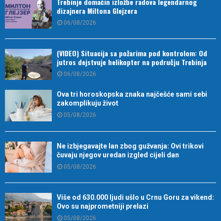
Trebinje domaćin izložbe radova legendarnog
dizajnera Miltona Glejzera
06/08/2026
(VIDEO) Situacija sa požarima pod kontrolom: Od
jutros dejstvuje helikopter na području Trebinja
06/08/2026
Ova tri horoskopska znaka najčešće sami sebi
zakomplikuju život
05/08/2026
Ne izbjegavajte lan zbog gužvanja: Ovi trikovi
čuvaju njegov uredan izgled cijeli dan
05/08/2026
Više od 630.000 ljudi ušlo u Crnu Goru za vikend:
Ovo su najprometniji prelazi
05/08/2026