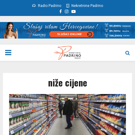
Radio Padrino
Nekretnine Padrino
Facebook
Instagram
Youtube
PRIMARY
MENU
niže cijene