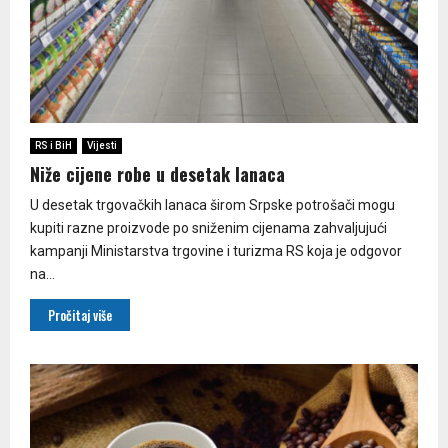
RS i BiH
Vijesti
Niže cijene robe u desetak lanaca
U desetak trgovačkih lanaca širom Srpske potrošači mogu
kupiti razne proizvode po sniženim cijenama zahvaljujući
kampanji Ministarstva trgovine i turizma RS koja je odgovor
na...
Pročitaj više