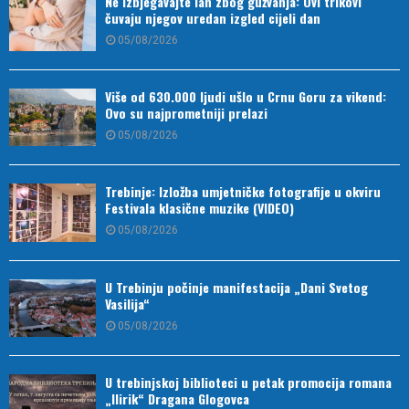
Ne izbjegavajte lan zbog gužvanja: Ovi trikovi
čuvaju njegov uredan izgled cijeli dan
05/08/2026
Više od 630.000 ljudi ušlo u Crnu Goru za vikend:
Ovo su najprometniji prelazi
05/08/2026
Trebinje: Izložba umjetničke fotografije u okviru
Festivala klasične muzike (VIDEO)
05/08/2026
U Trebinju počinje manifestacija „Dani Svetog
Vasilija“
05/08/2026
U trebinjskoj biblioteci u petak promocija romana
„Ilirik“ Dragana Glogovca