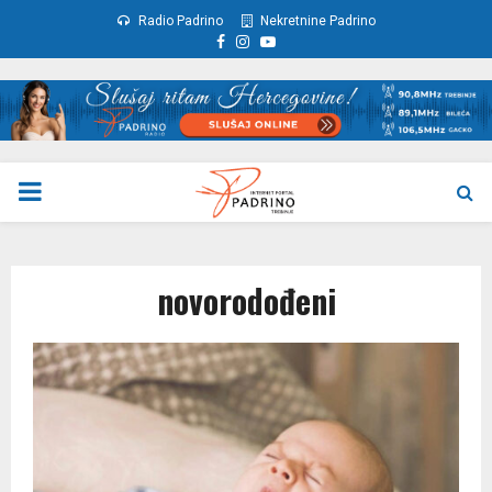
Radio Padrino
Nekretnine Padrino
Facebook
Instagram
Youtube
PRIMARY
MENU
novorodođeni