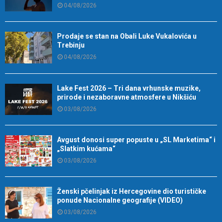
04/08/2026
Prodaje se stan na Obali Luke Vukalovića u
Trebinju
04/08/2026
Lake Fest 2026 – Tri dana vrhunske muzike,
prirode i nezaboravne atmosfere u Nikšiću
03/08/2026
Avgust donosi super popuste u „SL Marketima“ i
„Slatkim kućama“
03/08/2026
Ženski pčelinjak iz Hercegovine dio turističke
ponude Nacionalne geografije (VIDEO)
03/08/2026