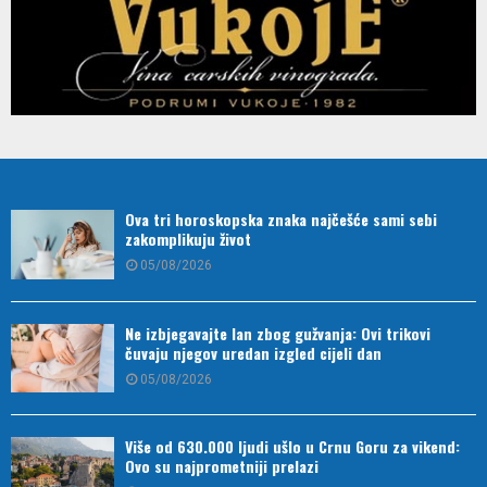
Ova tri horoskopska znaka najčešće sami sebi
zakomplikuju život
05/08/2026
Ne izbjegavajte lan zbog gužvanja: Ovi trikovi
čuvaju njegov uredan izgled cijeli dan
05/08/2026
Više od 630.000 ljudi ušlo u Crnu Goru za vikend:
Ovo su najprometniji prelazi