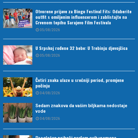
Otvorene prijave za Bingo Festival Fits: Odaberite
outfit s omiljenim influencerom i zablistajte na
Crvenom tepihu Sarajevo Film Festivala
05/08/2026
U Srpskoj rođene 32 bebe: U Trebinju djevojčica
05/08/2026
Četiri znaka ulaze u srećniji period, promjene
počinju
04/08/2026
Sedam znakova da vašim biljkama nedostaje
vode
04/08/2026
Proglašen najbolji parfem svih vremena