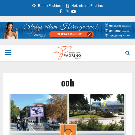
Radio Padrino
Nekretnine Padrino
Facebook
Instagram
Youtube
PRIMARY
MENU
ooh