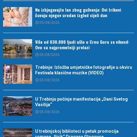
Ne izbjegavajte lan zbog gužvanja: Ovi trikovi
čuvaju njegov uredan izgled cijeli dan
05/08/2026
Više od 630.000 ljudi ušlo u Crnu Goru za vikend:
Ovo su najprometniji prelazi
05/08/2026
Trebinje: Izložba umjetničke fotografije u okviru
Festivala klasične muzike (VIDEO)
05/08/2026
U Trebinju počinje manifestacija „Dani Svetog
Vasilija“
05/08/2026
U trebinjskoj biblioteci u petak promocija
romana „Ilirik“ Dragana Glogovca