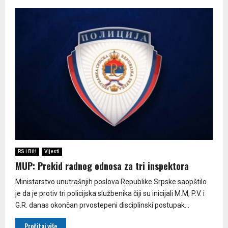
RS i BiH
Vijesti
MUP: Prekid radnog odnosa za tri inspektora
Ministarstvo unutrašnjih poslova Republike Srpske saopštilo
je da je protiv tri policijska službenika čiji su inicijali M.M, P.V. i
G.R. danas okončan prvostepeni disciplinski postupak...
Pročitaj više