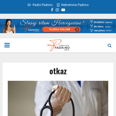
Radio Padrino
Nekretnine Padrino
Facebook
Instagram
Youtube
PRIMARY
MENU
otkaz