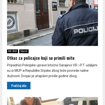
RS i BiH
Vijesti
Otkaz za policajce koji su primili mito
Pripadnici Policijske uprave Istočno Sarajevo V.R. i P.T. udaljeni
su iz MUP-a Republike Srpske zbog teže povrede radne
dužnosti. Dvojac je uhapšen prošle godine zbog...
Pročitaj više