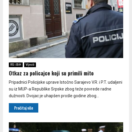
RS i BiH
Vijesti
Otkaz za policajce koji su primili mito
Pripadnici Policijske uprave Istočno Sarajevo V.R. i P.T. udaljeni
su iz MUP-a Republike Srpske zbog teže povrede radne
dužnosti. Dvojac je uhapšen prošle godine zbog...
Pročitaj više