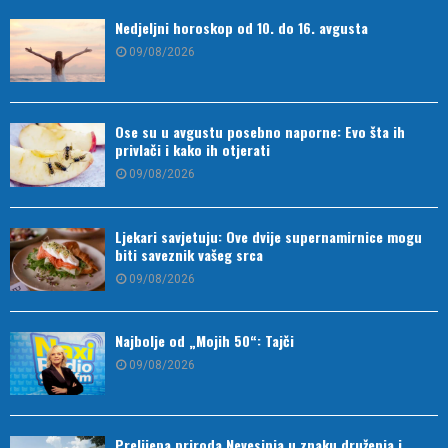
Nedjeljni horoskop od 10. do 16. avgusta
09/08/2026
Ose su u avgustu posebno naporne: Evo šta ih
privlači i kako ih otjerati
09/08/2026
Ljekari savjetuju: Ove dvije supernamirnice mogu
biti saveznik vašeg srca
09/08/2026
Najbolje od „Mojih 50“: Tajči
09/08/2026
Prelijepa priroda Nevesinja u znaku druženja i