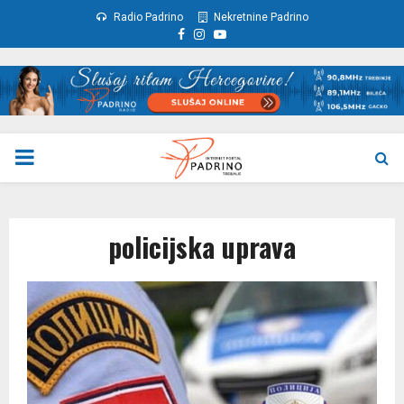
Radio Padrino
Nekretnine Padrino
Facebook
Instagram
Youtube
PRIMARY
MENU
policijska uprava