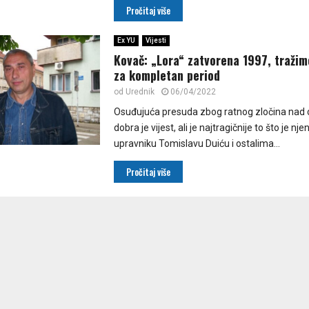
Pročitaj više
Ex YU
Vijesti
Kovač: „Lora“ zatvorena 1997, traži
za kompletan period
od
Urednik
06/04/2022
Osuđujuća presuda zbog ratnog zločina nad ci
dobra je vijest, ali je najtragičnije to što je 
upravniku Tomislavu Duiću i ostalima...
Pročitaj više