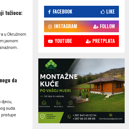
FACEBOOK
LIKE
ji tužiocu:
INSTAGRAM
FOLLOW
ora u Okružnom
YOUTUBE
PRETPLATA
nom javnom
osnažnom...
 mogu da
 djecu,
nog suda.
 pristupe