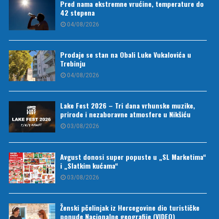
Pred nama ekstremne vrućine, temperature do
42 stepena
04/08/2026
Prodaje se stan na Obali Luke Vukalovića u
Trebinju
04/08/2026
Lake Fest 2026 – Tri dana vrhunske muzike,
prirode i nezaboravne atmosfere u Nikšiću
03/08/2026
Avgust donosi super popuste u „SL Marketima“
i „Slatkim kućama“
03/08/2026
Ženski pčelinjak iz Hercegovine dio turističke
ponude Nacionalne geografije (VIDEO)