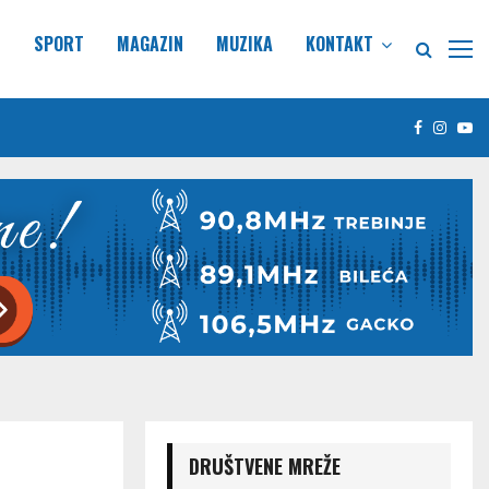
E
SPORT
MAGAZIN
MUZIKA
KONTAKT
Facebook
Insta
Yo
DRUŠTVENE MREŽE