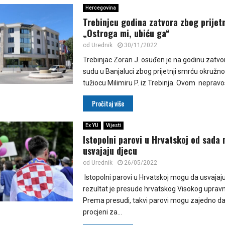
Hercegovina
Trebinjcu godina zatvora zbog prijetn
„Ostroga mi, ubiću ga“
od
Urednik
30/11/2022
Trebinjac Zoran J. osuđen je na godinu zatv
sudu u Banjaluci zbog prijetnji smrću okruž
tužiocu Milimiru P. iz Trebinja. Ovom neprav
Pročitaj više
Ex YU
Vijesti
Istopolni parovi u Hrvatskoj od sada
usvajaju djecu
od
Urednik
26/05/2022
Istopolni parovi u Hrvatskoj mogu da usvajaju
rezultat je presude hrvatskog Visokog uprav
Prema presudi, takvi parovi mogu zajedno da
procjeni za...