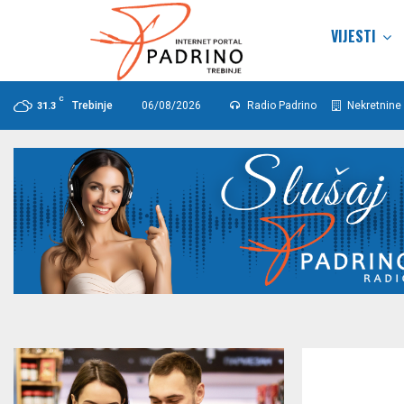
VIJESTI
C
Trebinje
06/08/2026
Radio Padrino
Nekretnine 
31.3