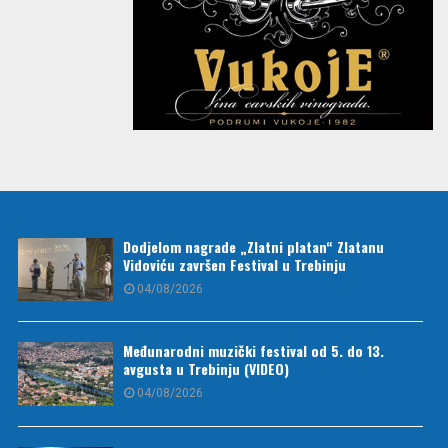
Dodjelom nagrade „Zlatni platan“ Zlatanu
Vidoviću završen Festival u Trebinju
04/08/2026
Međunarodni muzički festival od 5. do 13.
avgusta u Trebinju (VIDEO)
04/08/2026