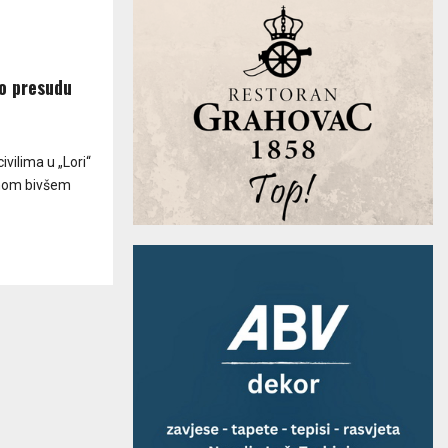
mo presudu
vilima u „Lori“
njenom bivšem