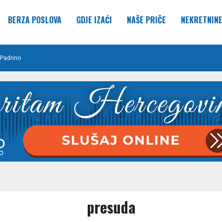
BERZA POSLOVA
GDJE IZAĆI
NAŠE PRIČE
NEKRETNIN
Padrino
presuda