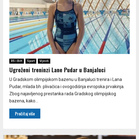
RS i BiH
Sport
Vijesti
Ugroženi treninzi Lane Pudar u Banjaluci
U Gradskom olimpijskom bazenu u Banjaluci trenira i Lana
Pudar, mlada bh. plivačica i ovogodišnja evropska prvakinja.
Zbog najavljenog prestanka rada Gradskog olimpijskog
bazena, kako...
Pročitaj više