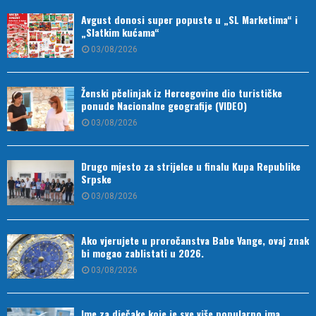
Avgust donosi super popuste u „SL Marketima“ i
„Slatkim kućama“
03/08/2026
Ženski pčelinjak iz Hercegovine dio turističke
ponude Nacionalne geografije (VIDEO)
03/08/2026
Drugo mjesto za strijelce u finalu Kupa Republike
Srpske
03/08/2026
Ako vjerujete u proročanstva Babe Vange, ovaj znak
bi mogao zablistati u 2026.
03/08/2026
Ime za dječake koje je sve više popularno ima