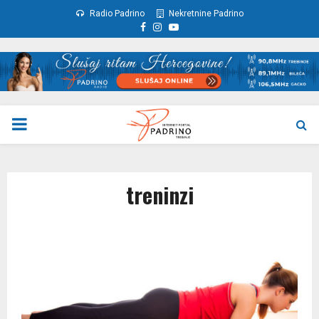
Radio Padrino
Nekretnine Padrino
Facebook
Instagram
Youtube
PRIMARY
MENU
treninzi