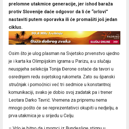
prelomne utakmice generacije, jer ishod baraža
protiv Slovenije daće odgovor da li će “orlovi”
nastaviti putem oporavka ili će promašiti još jedan
ciklus.
Osim što je ulog plasman na Svjetsko prvenstvo ujedno
je i karta ka Olimpijskim igrama u Parizu, a u slučaju
neuspjeha selekcija Tonija Đerone ostaće da tavori u
osrednjem redu svjetskog rukometa. Zato su španski
stručnjak i pomoćnici već tri sedmice u konstantnoj
komunikaciji, svako je dobio svoj zadatak pa i trener
Leotara Darko Tavrić. Vremena za pripremu nema
mnogo pošto će se reprezentativci okupiti u nedjelju, a
prva utakmica je u srijedu u Celju.
– Vrlo je bitno da i momci iz Bundeslige stignu u