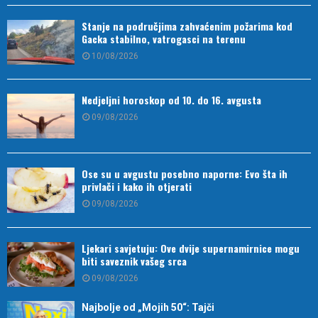
Stanje na područjima zahvaćenim požarima kod
Gacka stabilno, vatrogasci na terenu
10/08/2026
Nedjeljni horoskop od 10. do 16. avgusta
09/08/2026
Ose su u avgustu posebno naporne: Evo šta ih
privlači i kako ih otjerati
09/08/2026
Ljekari savjetuju: Ove dvije supernamirnice mogu
biti saveznik vašeg srca
09/08/2026
Najbolje od „Mojih 50“: Tajči