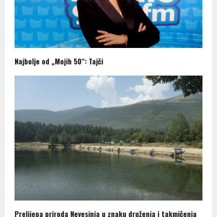
Najbolje od „Mojih 50“: Tajči
Prelijepa priroda Nevesinja u znaku druženja i takmičenja