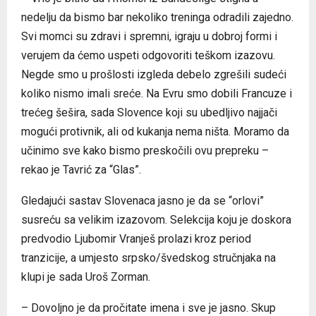
nedelju da bismo bar nekoliko treninga odradili zajedno.
Svi momci su zdravi i spremni, igraju u dobroj formi i
verujem da ćemo uspeti odgovoriti teškom izazovu.
Negde smo u prošlosti izgleda debelo zgrešili sudeći
koliko nismo imali sreće. Na Evru smo dobili Francuze i
trećeg šešira, sada Slovence koji su ubedljivo najjači
mogući protivnik, ali od kukanja nema ništa. Moramo da
učinimo sve kako bismo preskočili ovu prepreku –
rekao je Tavrić za “Glas”.
Gledajući sastav Slovenaca jasno je da se “orlovi”
susreću sa velikim izazovom. Selekcija koju je doskora
predvodio Ljubomir Vranješ prolazi kroz period
tranzicije, a umjesto srpsko/švedskog stručnjaka na
klupi je sada Uroš Zorman.
– Dovoljno je da pročitate imena i sve je jasno. Skup