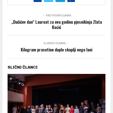
PRETHODNI ČLANAK
„Dučićev dan“ Laureat za ovu godinu pjesnikinja Zlata
Kocić
SLJEDEĆI ČLANAK
Kilogram prasetine duplo skuplji nego lani
SLIČNI ČLANCI