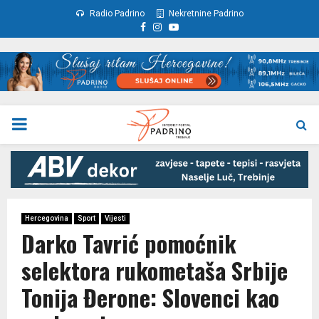
Radio Padrino
Nekretnine Padrino
Facebook
Instagram
Youtube
PRIMARY
MENU
Hercegovina
Sport
Vijesti
Darko Tavrić pomoćnik
selektora rukometaša Srbije
Tonija Đerone: Slovenci kao