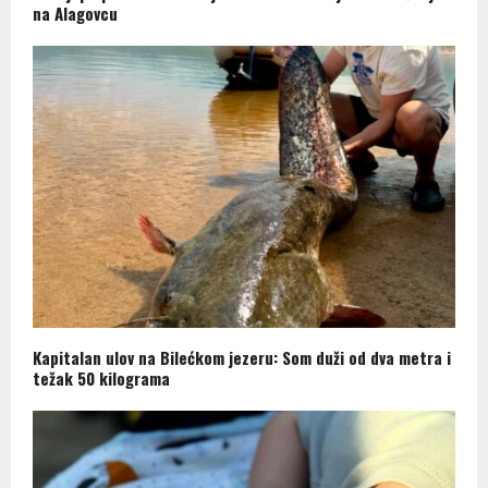
na Alagovcu
Kapitalan ulov na Bilećkom jezeru: Som duži od dva metra i
težak 50 kilograma