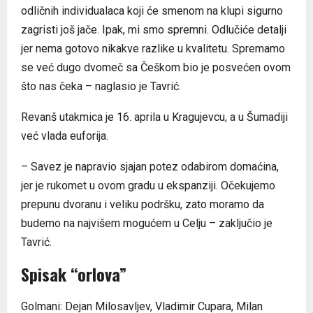
odličnih individualaca koji će smenom na klupi sigurno
zagristi još jače. Ipak, mi smo spremni. Odlučiće detalji
jer nema gotovo nikakve razlike u kvalitetu. Spremamo
se već dugo dvomeč sa Češkom bio je posvećen ovom
što nas čeka – naglasio je Tavrić.
Revanš utakmica je 16. aprila u Kragujevcu, a u Šumadiji
već vlada euforija.
– Savez je napravio sjajan potez odabirom domaćina,
jer je rukomet u ovom gradu u ekspanziji. Očekujemo
prepunu dvoranu i veliku podršku, zato moramo da
budemo na najvišem mogućem u Celju – zaključio je
Tavrić.
Spisak “orlova”
Golmani: Dejan Milosavljev, Vladimir Cupara, Milan