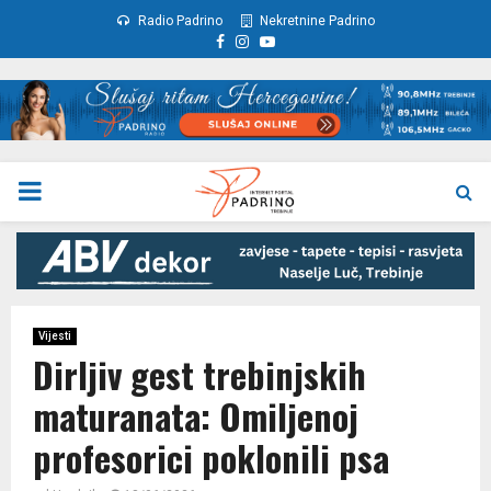
Radio Padrino
Nekretnine Padrino
Facebook
Instagram
Youtube
PRIMARY
MENU
Vijesti
Dirljiv gest trebinjskih
maturanata: Omiljenoj
profesorici poklonili psa