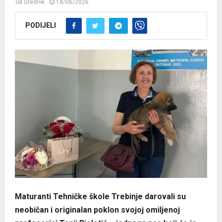
od
Urednik
18/06/2026
PODIJELI
Maturanti Tehničke škole Trebinje darovali su
neobičan i originalan poklon svojoj omiljenoj