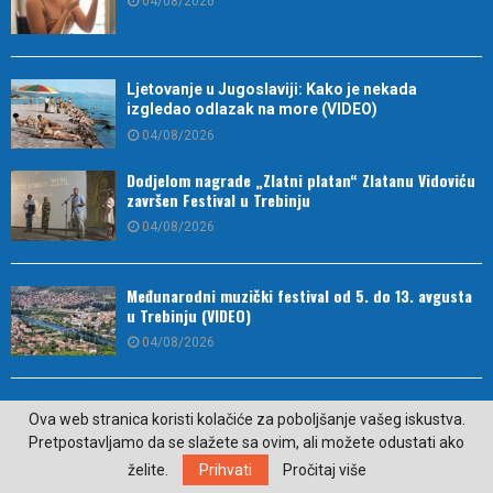
04/08/2026
Ljetovanje u Jugoslaviji: Kako je nekada
izgledao odlazak na more (VIDEO)
04/08/2026
Dodjelom nagrade „Zlatni platan“ Zlatanu Vidoviću
završen Festival u Trebinju
04/08/2026
Međunarodni muzički festival od 5. do 13. avgusta
u Trebinju (VIDEO)
04/08/2026
Pred nama ekstremne vrućine, temperature do 42
Ova web stranica koristi kolačiće za poboljšanje vašeg iskustva.
stepena
Pretpostavljamo da se slažete sa ovim, ali možete odustati ako
04/08/2026
želite.
Prihvati
Pročitaj više