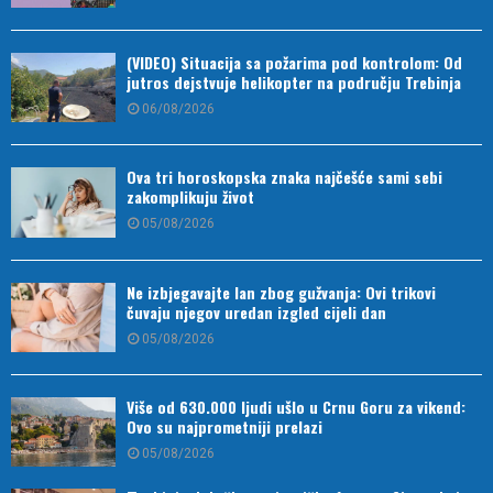
(VIDEO) Situacija sa požarima pod kontrolom: Od
jutros dejstvuje helikopter na području Trebinja
06/08/2026
Ova tri horoskopska znaka najčešće sami sebi
zakomplikuju život
05/08/2026
Ne izbjegavajte lan zbog gužvanja: Ovi trikovi
čuvaju njegov uredan izgled cijeli dan
05/08/2026
Više od 630.000 ljudi ušlo u Crnu Goru za vikend:
Ovo su najprometniji prelazi
05/08/2026