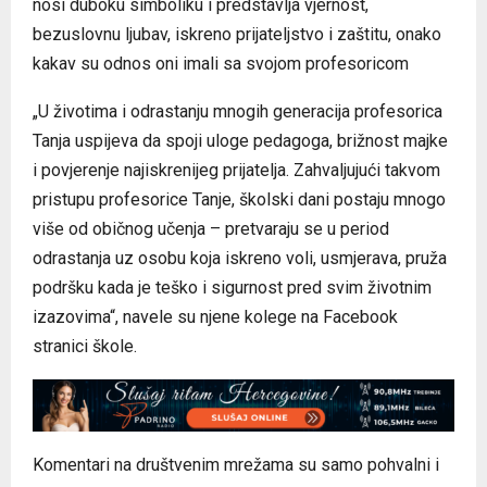
nosi duboku simboliku i predstavlja vjernost,
bezuslovnu ljubav, iskreno prijateljstvo i zaštitu, onako
kakav su odnos oni imali sa svojom profesoricom
„U životima i odrastanju mnogih generacija profesorica
Tanja uspijeva da spoji uloge pedagoga, brižnost majke
i povjerenje najiskrenijeg prijatelja. Zahvaljujući takvom
pristupu profesorice Tanje, školski dani postaju mnogo
više od običnog učenja – pretvaraju se u period
odrastanja uz osobu koja iskreno voli, usmjerava, pruža
podršku kada je teško i sigurnost pred svim životnim
izazovima“, navele su njene kolege na Facebook
stranici škole.
Komentari na društvenim mrežama su samo pohvalni i