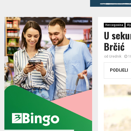
Hercegovina
Vij
U seku
Brčić
od
Urednik
1
PODIJELI