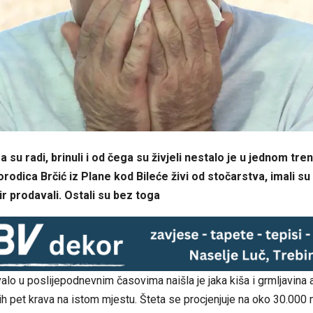
 su radi, brinuli i od čega su živjeli nestalo je u jednom tre
rodica Brčić iz Plane kod Bileće živi od stočarstva, imali su
sir prodavali. Ostali su bez toga
lo u poslijepodnevnim časovima naišla je jaka kiša i grmljavina 
h pet krava na istom mjestu. Šteta se procjenjuje na oko 30.000