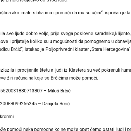
tina ako imalo sluha ima i pomoći da mu se učini“, ispričao je k
ila sve ljude dobre volje, prije svega poslovne saradnike,klijente
ove i prijatelje koliko su u mogućnosti da pomognemo u obnavlj
dicu Brčić“, istakao je Poljoprivredni klaster „Stara Hercegovina“
izlazila i procijenila štetu a ljudi iz Klastera su već pokrenuli hum
ojeve žiri računa na koje se Brčićima može pomoći.
: 5520031880713807 – Miloš Brčić
20088099256245 – Danijela Brčić
skromni.
že pomoći neka pomogne ko ne može opet ćemo ostati ljudi i prija