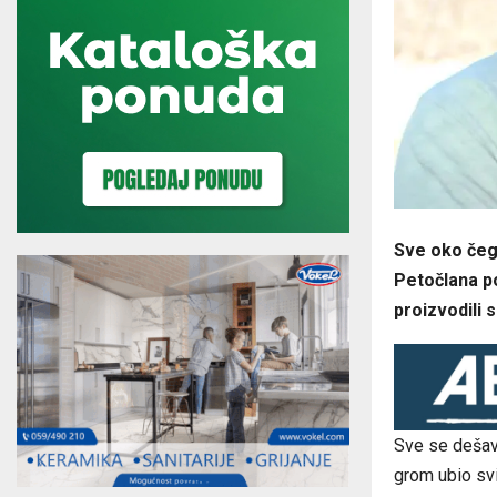
Sve oko čega
Petočlana po
proizvodili 
Sve se dešava
grom ubio svi