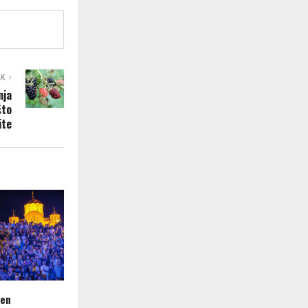
AK
nja
što
ite
ren