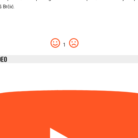
š Brčić.
1
DEO