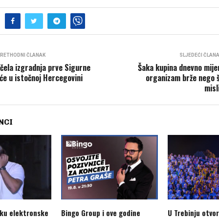
RETHODNI ČLANAK
SLJEDEĆI ČLAN
čela izgradnja prve Sigurne
Šaka kupina dnevno mije
će u istočnoj Hercegovini
organizam brže nego 
misl
NCI
aku elektronske
Bingo Group i ove godine
U Trebinju otvo