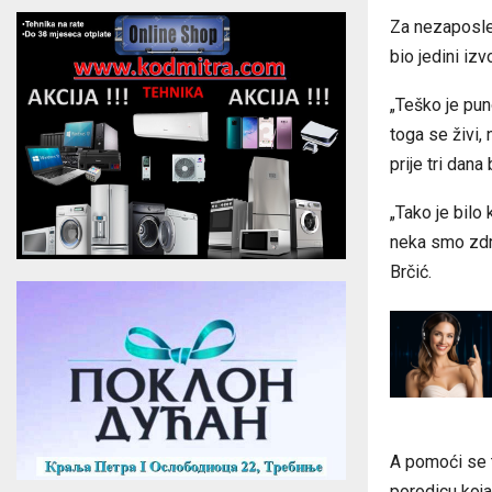
Za nezaposlen
bio jedini izv
„Teško je pun
toga se živi,
prije tri dana
„Tako je bilo 
neka smo zdr
Brčić.
A pomoći se t
porodicu koja 