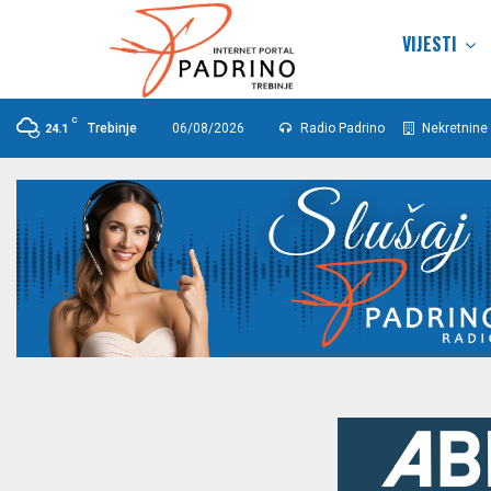
VIJESTI
C
Trebinje
06/08/2026
Radio Padrino
Nekretnine 
24.1