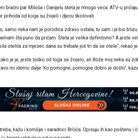
i bračni par Miloša i Danijelu šteta je mnogo veća. ATV-u pričaju
or prihoda od koga su živjeli i djecu školovali.
o, samo neka nam je porodica zdravo ostala, tu sam i ja bio blizu
 nemam šta puno da pričam. Šteta je velika definitivno? A jeste vel
 bila otelila za mjesec dana su trebale još tri da se otele“, rekao j
kako je je, jeste teško od toga se živjelo, ali Bože moj neka su zd
avo mi idemo dalje. Ko pomogne, pomogne dobro je došlo“, kazal
reba, kažu i komšije i saradnici Brčića. Opisuju ih kao poštenu i č
je živjela isključivo od svog rada.