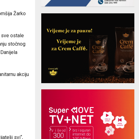
omšija Žarko
, sve ostale
anju stočnog
 Danijela
anitarnu akciju
telji svi“,