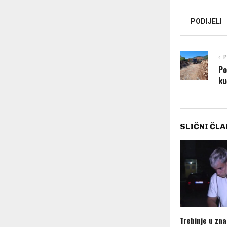
PODIJELI
P
Po
ku
SLIČNI ČLA
Trebinje u zn