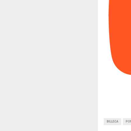
BILLEĆA
PO