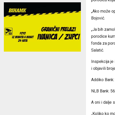
„Ako može opš
Bojović.
„Ja bih zamol
porodice kum
fonda za poro
Salatić.
Inspekcija je 
i objavili br
Addiko Bank
NLB Bank: 56
A oni i dalje 
„Koliko ko mo