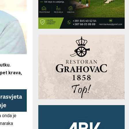
nutku.
 pet krava,
a onda je
 maraka