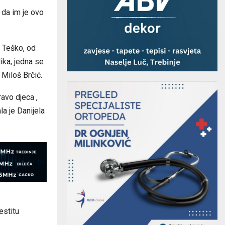
 da im je ovo
. Teško, od
ika, jedna se
e Miloš Brčić.
ravo djeca ,
a je Danijela
estitu