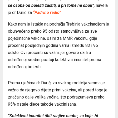
se osoba od bolesti zaštiti, a pri tome ne oboli”,
navela
je dr Durić za
“Padrino radio”
.
Kako nam je istakla na području Trebinja vakcinacijom je
obuhvaćeno preko 95 odsto stanovništva za sve
pojedinačne vakcine, osim za MMR vakcinu, gdje
procenat posljednjih godina varira između 83 i 96
odsto. Ovi procenti su važni, jer govore da li u
određenoj sredini postoji kolektivni imunitet prema
određenoj bolesti.
Prema riječima dr Durić, za svakog roditelja veoma je
važno da njegovo dijete primi vakcinu, ali pored toga je
značajno da je velika većina, što podrazumjeva preko
95% ostale djece takođe vakcinisana.
“Kolektivni imunitet štiti ranjive osobe, za koje bi