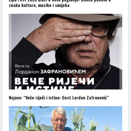
znaku kulture, muzike i smijeha
Najava: “Veče riječi i istine: Gost Lordan Zafranović”