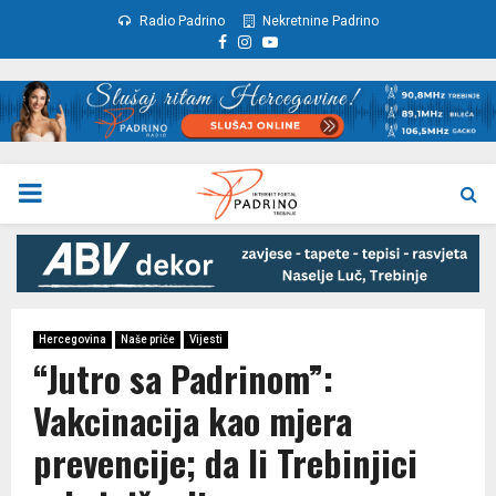
Radio Padrino
Nekretnine Padrino
Facebook
Instagram
Youtube
PRIMARY
MENU
Hercegovina
Naše priče
Vijesti
“Jutro sa Padrinom”:
Vakcinacija kao mjera
prevencije; da li Trebinjici