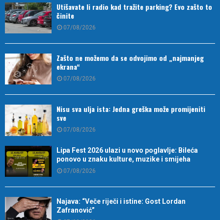
Utišavate li radio kad tražite parking? Evo zašto to
činite
07/08/2026
Zašto ne možemo da se odvojimo od „najmanjeg
ekrana“
07/08/2026
Nisu sva ulja ista: Jedna greška može promijeniti
sve
07/08/2026
Lipa Fest 2026 ulazi u novo poglavlje: Bileća
ponovo u znaku kulture, muzike i smijeha
07/08/2026
Najava: “Veče riječi i istine: Gost Lordan
Zafranović”