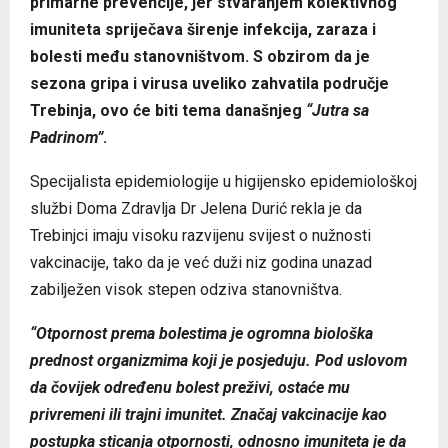
primarne prevencije, jer stvaranjem kolektivnog
imuniteta spriječava širenje infekcija, zaraza i
bolesti među stanovništvom. S obzirom da je
sezona gripa i virusa uveliko zahvatila područje
Trebinja, ovo će biti tema današnjeg
“Jutra sa
Padrinom”
.
Specijalista epidemiologije u higijensko epidemiološkoj
službi Doma Zdravlja Dr Jelena Durić rekla je da
Trebinjci imaju visoku razvijenu svijest o nužnosti
vakcinacije, tako da je već duži niz godina unazad
zabilježen visok stepen odziva stanovništva.
“Otpornost prema bolestima je ogromna biološka
prednost organizmima koji je posjeduju. Pod uslovom
da čovijek određenu bolest preživi, ostaće mu
privremeni ili trajni imunitet. Značaj vakcinacije kao
postupka sticanja otpornosti, odnosno imuniteta je da