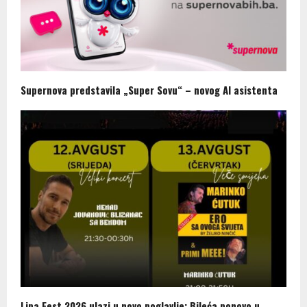
Supernova predstavila „Super Sovu“ – novog AI asistenta
Lipa Fest 2026 ulazi u novo poglavlje: Bileća ponovo u