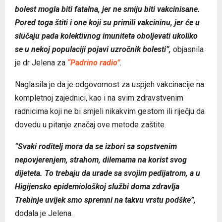
bolest mogla biti fatalna, jer ne smiju biti vakcinisane.
Pored toga štiti i one koji su primili vakcininu, jer će u
slučaju pada kolektivnog imuniteta oboljevati ukoliko
se u nekoj populaciji pojavi uzročnik bolesti”,
objasnila
je dr Jelena za
“Padrino radio”
.
Naglasila je da je odgovornost za uspjeh vakcinacije na
kompletnoj zajednici, kao i na svim zdravstvenim
radnicima koji ne bi smjeli nikakvim gestom ili riječju da
dovedu u pitanje značaj ove metode zaštite.
“Svaki roditelj mora da se izbori sa sopstvenim
nepovjerenjem, strahom, dilemama na korist svog
dijeteta. To trebaju da urade sa svojim pedijatrom, a u
Higijensko epidemiološkoj službi doma zdravlja
Trebinje uvijek smo spremni na takvu vrstu podške”,
dodala je Jelena.