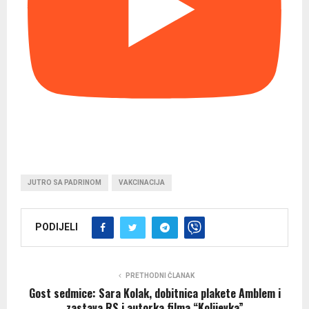
JUTRO SA PADRINOM
VAKCINACIJA
PODIJELI
PRETHODNI ČLANAK
Gost sedmice: Sara Kolak, dobitnica plakete Amblem i
zastava RS i autorka filma “Kolijevka”