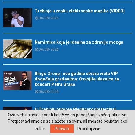
Trebinje u znaku elektronske muzike (VIDEO)
06/08/2026
Namirnica koja je idealna za zdravlje mozga
06/08/2026
Bingo Group i ove godine otvara vrata VIP
događaja građanima: Osvojite ulaznice za
koncert Petra Graše
06/08/2026
U Trebinju otvoren Međunarodni festival
Ova web stranica koristi kolačiće za poboljšanje vašeg iskustva.
klasične muzike
Pretpostavljamo da se slažete sa ovim, ali možete odustati ako
06/08/2026
želite.
Prihvati
Pročitaj više
Trebinje domaćin izložbe radova legendarnog