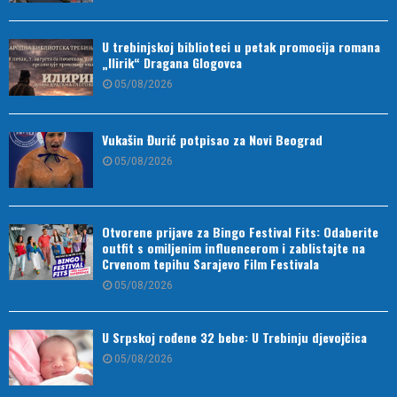
U trebinjskoj biblioteci u petak promocija romana
„Ilirik“ Dragana Glogovca
05/08/2026
Vukašin Đurić potpisao za Novi Beograd
05/08/2026
Otvorene prijave za Bingo Festival Fits: Odaberite
outfit s omiljenim influencerom i zablistajte na
Crvenom tepihu Sarajevo Film Festivala
05/08/2026
U Srpskoj rođene 32 bebe: U Trebinju djevojčica
05/08/2026