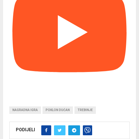
NAGRADNA IGRA
POKLON DUĆAN
TREBINJE
PODIJELI