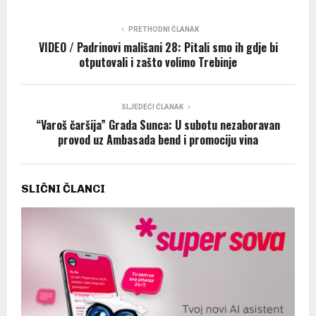
PRETHODNI ČLANAK
VIDEO / Padrinovi mališani 28: Pitali smo ih gdje bi
otputovali i zašto volimo Trebinje
SLJEDEĆI ČLANAK
“Varoš čaršija” Grada Sunca: U subotu nezaboravan
provod uz Ambasada bend i promociju vina
SLIČNI ČLANCI