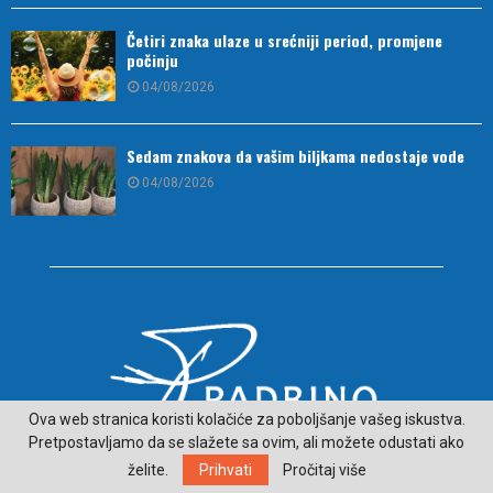
Četiri znaka ulaze u srećniji period, promjene
počinju
04/08/2026
Sedam znakova da vašim biljkama nedostaje vode
04/08/2026
Ova web stranica koristi kolačiće za poboljšanje vašeg iskustva.
Pretpostavljamo da se slažete sa ovim, ali možete odustati ako
O NAMA
želite.
Prihvati
Pročitaj više