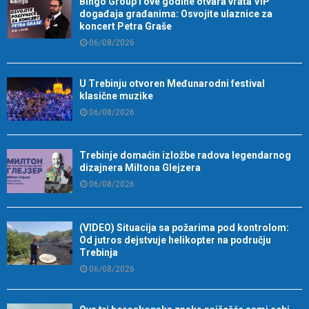
Bingo Group i ove godine otvara vrata VIP
događaja građanima: Osvojite ulaznice za
koncert Petra Graše
06/08/2026
U Trebinju otvoren Međunarodni festival
klasične muzike
06/08/2026
Trebinje domaćin izložbe radova legendarnog
dizajnera Miltona Glejzera
06/08/2026
(VIDEO) Situacija sa požarima pod kontrolom:
Od jutros dejstvuje helikopter na području
Trebinja
06/08/2026