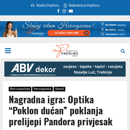
Radio Padrino
Nekretnine Padrino
Facebook
Instagram
Youtube
PRIMARY
MENU
Berza poslova
Hercegovina
Vijesti
Nagradna igra: Optika
“Poklon dućan” poklanja
prelijepi Pandora privjesak