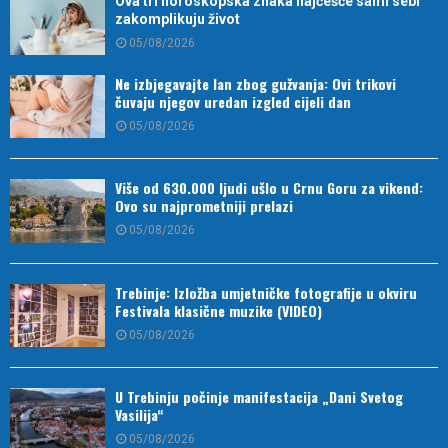
Ova tri horoskopska znaka najčešće sami sebi
zakomplikuju život
05/08/2026
Ne izbjegavajte lan zbog gužvanja: Ovi trikovi
čuvaju njegov uredan izgled cijeli dan
05/08/2026
Više od 630.000 ljudi ušlo u Crnu Goru za vikend:
Ovo su najprometniji prelazi
05/08/2026
Trebinje: Izložba umjetničke fotografije u okviru
Festivala klasične muzike (VIDEO)
05/08/2026
U Trebinju počinje manifestacija „Dani Svetog
Vasilija“
05/08/2026