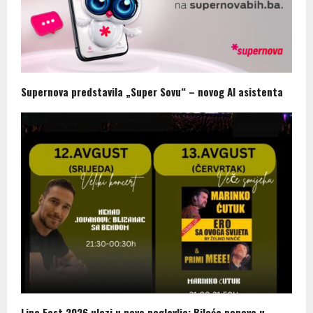
Supernova predstavila „Super Sovu“ – novog AI asistenta
Lipa Fest 2026 ulazi u novo poglavlje: Bileća ponovo u