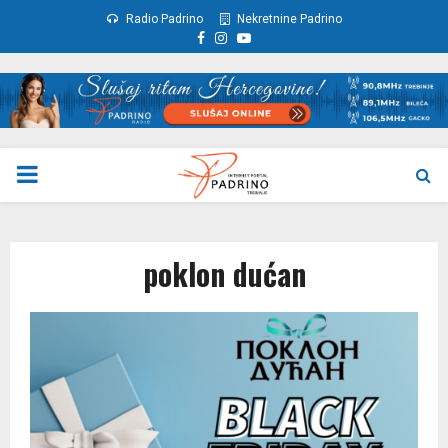
Radio Padrino
Nekretnine Padrino
Facebook
Instagram
Youtube
PRIMARY
MENU
poklon dućan