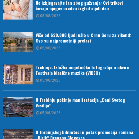
Ne izbjegavajte lan zbog gužvanja: Ovi trikovi
čuvaju njegov uredan izgled cijeli dan
05/08/2026
Više od 630.000 ljudi ušlo u Crnu Goru za vikend:
Ovo su najprometniji prelazi
05/08/2026
Trebinje: Izložba umjetničke fotografije u okviru
Festivala klasične muzike (VIDEO)
05/08/2026
U Trebinju počinje manifestacija „Dani Svetog
Vasilija“
05/08/2026
U trebinjskoj biblioteci u petak promocija romana
„Ilirik“ Dragana Glogovca