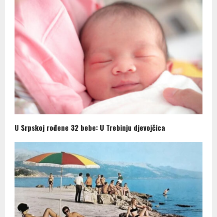
U Srpskoj rođene 32 bebe: U Trebinju djevojčica