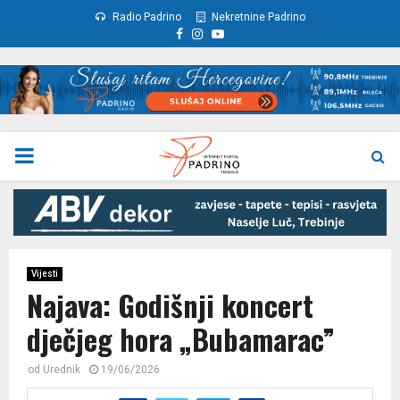
Radio Padrino
Nekretnine Padrino
Facebook
Instagram
Youtube
PRIMARY
MENU
Vijesti
Najava: Godišnji koncert
dječjeg hora „Bubamarac”
od
Urednik
19/06/2026