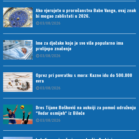
Ako vjerujete u proročanstva Babe Vange, ovaj znak
bi mogao zablistati u 2026.
03/08/2026
Ime za dječake koje je sve više popularno ima
prelijepo značenje
03/08/2026
Oprez pri povratku s mora: Kazne idu do 500.000
evra
03/08/2026
Dres Tijane Bošković na aukciji za pomoć udruženju
“Vedar osmijeh“ iz Bileće
03/08/2026