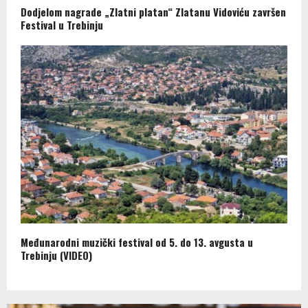
Dodjelom nagrade „Zlatni platan“ Zlatanu Vidoviću završen
Festival u Trebinju
Međunarodni muzički festival od 5. do 13. avgusta u
Trebinju (VIDEO)