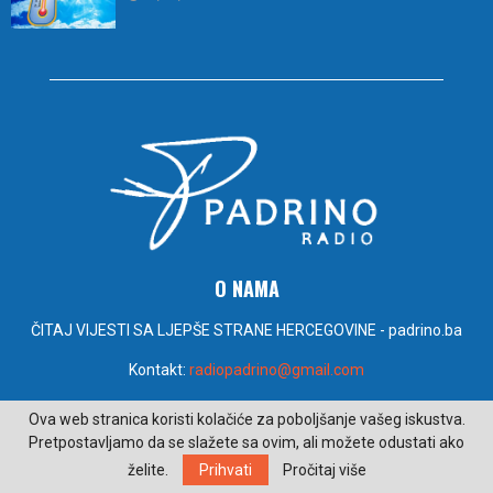
O NAMA
ČITAJ VIJESTI SA LJEPŠE STRANE HERCEGOVINE - padrino.ba
Kontakt:
radiopadrino@gmail.com
Ova web stranica koristi kolačiće za poboljšanje vašeg iskustva.
PRATITE NAS
Pretpostavljamo da se slažete sa ovim, ali možete odustati ako
želite.
Prihvati
Pročitaj više