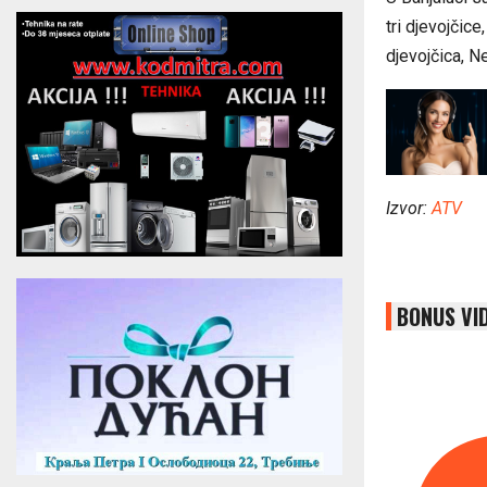
tri d‌jevojčic
d‌jevojčica, N
Izvor:
ATV
BONUS VI