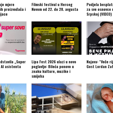
je mjere
Filmski festival u Herceg
Podjela besplat
ih proizvođača i
Novom od 22. do 28. avgusta
za sve osnovce 
ijace
Srpskoj (VIDEO)
dstavila „Super
Lipa Fest 2026 ulazi u novo
Najava: “Veče rij
 AI asistenta
poglavlje: Bileća ponovo u
Gost Lordan Zaf
znaku kulture, muzike i
smijeha