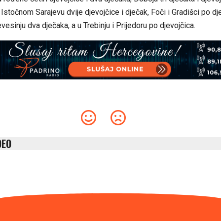
e, Istočnom Sarajevu dvije d‌jevojčice i d‌ječak, Foči i Gradišci po d‌j
evesinju dva d‌ječaka, a u Trebinju i Prijedoru po d‌jevojčica.
DEO