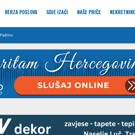
BERZA POSLOVA
GDJE IZAĆI
NAŠE PRIČE
NEKRETNIN
Padrino