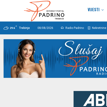
VIJESTI
C
Trebinje
08/08/2026
Radio Padrino
Nekretnine 
29.6