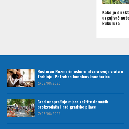
Kako je direkt
uzgajivač aut
kukuruza
Restoran Ruzmarin uskoro otvara svoja vrata u
Trebinju: Potreban konobar/konobarica
08/08/2026
Grad unapređuje mjere zaštite domaćih
proizvođača i rad gradske pijace
08/08/2026