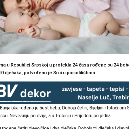
ima u Republici Srpskoj u protekla 24 časa rođene su 24 beb
 10 d‌ječaka, potvrđeno je Srni u porodilištima.
 Banjaluka rođeno je šest beba, Doboju četiri, Bijeljini i Istočnom
dišci i Nevesinju po dvije, a u Trebinju i Prijedoru po jedna.
rođene četiri d‌jevojčice i dva d‌ječaka, Doboju tri d‌ječaka i d‌jevojč