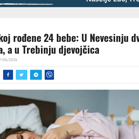
koj rođene 24 bebe: U Nevesinju d
a, a u Trebinju d‌jevojčica
7/06/2026