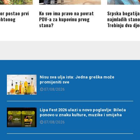
or postao prvi
Ko sve ima pravo na povrat
Srpska bogatija
ohtonog
PDV-a za kupovinu prvog
najmlađih stano
stana?
Trebinju dva dj
Nisu sva ulja ista: Jedna greška može
promijeniti sve
07/08/2026
Lipa Fest 2026 ulazi u novo poglavlje: Bileća
ponovo u znaku kulture, muzike i smijeha
07/08/2026