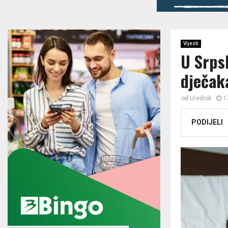
Vijesti
U Srps
d‌ječak
od
Urednik
1
PODIJELI