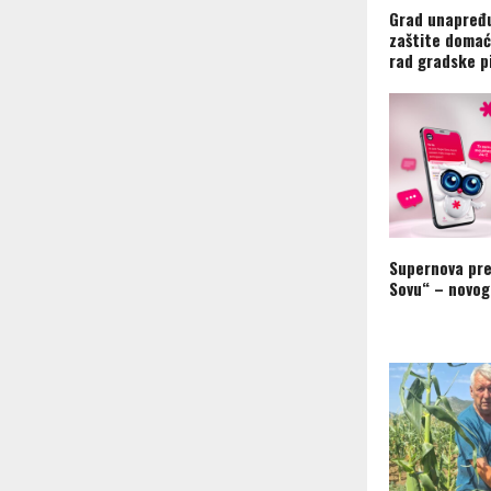
Grad unapređu
zaštite domać
rad gradske p
Supernova pre
Sovu“ – novog