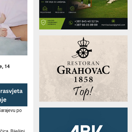
e, 14
 Sarajevu po
ica, Bijeljini