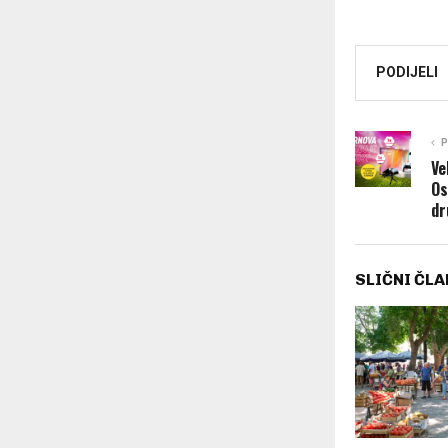
PODIJELI
P
Ve
Os
dr
SLIČNI ČLA