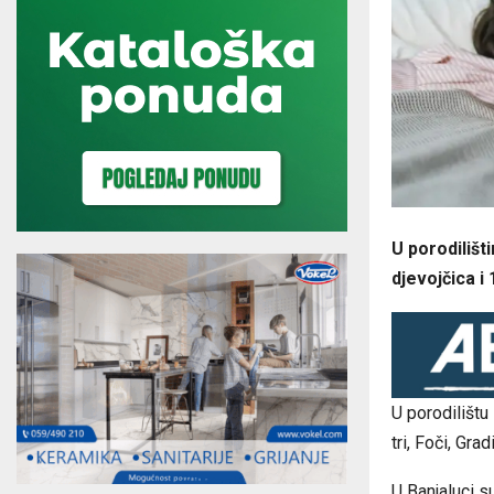
U porodilišt
d‌jevojčica i
U porodilištu
tri, Foči, Gra
U Banjaluci su 