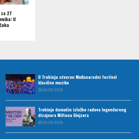
 za 27
vnika: U
ečaka
U Trebinju otvoren Međunarodni festival
klasične muzike
06/08/2026
Trebinje domaćin izložbe radova legendarnog
dizajnera Miltona Glejzera
06/08/2026