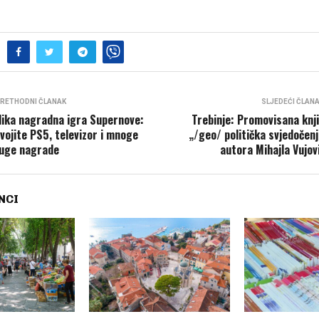
RETHODNI ČLANAK
SLJEDEĆI ČLAN
lika nagradna igra Supernove:
Trebinje: Promovisana knj
vojite PS5, televizor i mnoge
„/geo/ politička svjedočenj
uge nagrade
autora Mihajla Vujov
NCI