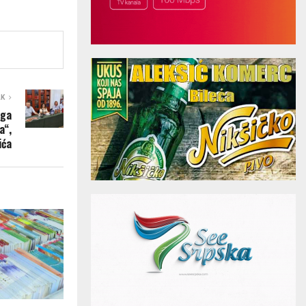
AK
iga
a“,
ića