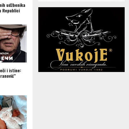
nih udžbenika
u Republici
eči i istine:
ranović”