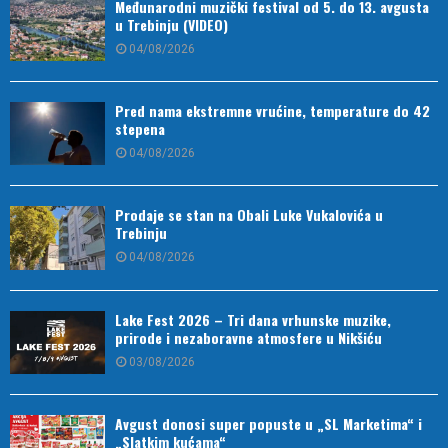
Međunarodni muzički festival od 5. do 13. avgusta
u Trebinju (VIDEO)
04/08/2026
Pred nama ekstremne vrućine, temperature do 42
stepena
04/08/2026
Prodaje se stan na Obali Luke Vukalovića u
Trebinju
04/08/2026
Lake Fest 2026 – Tri dana vrhunske muzike,
prirode i nezaboravne atmosfere u Nikšiću
03/08/2026
Avgust donosi super popuste u „SL Marketima“ i
„Slatkim kućama“