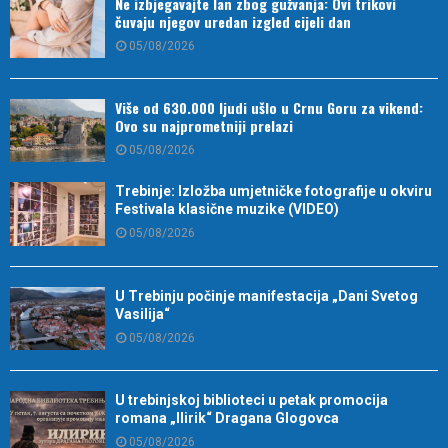
Ne izbjegavajte lan zbog gužvanja: Ovi trikovi
čuvaju njegov uredan izgled cijeli dan
05/08/2026
Više od 630.000 ljudi ušlo u Crnu Goru za vikend:
Ovo su najprometniji prelazi
05/08/2026
Trebinje: Izložba umjetničke fotografije u okviru
Festivala klasične muzike (VIDEO)
05/08/2026
U Trebinju počinje manifestacija „Dani Svetog
Vasilija“
05/08/2026
U trebinjskoj biblioteci u petak promocija
romana „Ilirik“ Dragana Glogovca
05/08/2026