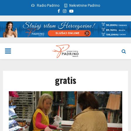
Radio Padrino
Nekretnine Padrino
Facebook
Instagram
Youtube
PRIMARY
MENU
gratis