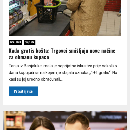
RS i BiH
Vijesti
Kada gratis košta: Trgovci smišljaju nove načine
za obmanu kupaca
Tanja iz Banjaluke imala je neprijatno iskustvo prije nekoliko
dana kupujući sir na kojem je stajala oznaka „1+1 gratis“. Na
kasi su joj uredno obračunali...
Pročitaj više