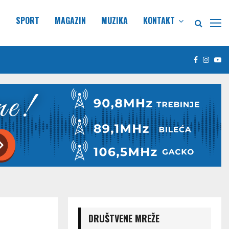
E
SPORT
MAGAZIN
MUZIKA
KONTAKT
Facebook
Insta
Yo
DRUŠTVENE MREŽE