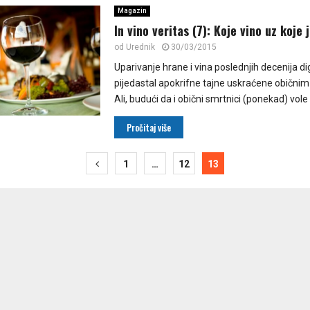
Magazin
In vino veritas (7): Koje vino uz koje 
od
Urednik
30/03/2015
Uparivanje hrane i vina poslednjih decenija di
pijedastal apokrifne tajne uskraćene običnim
Ali, budući da i obični smrtnici (ponekad) vole 
Pročitaj više
ija
1
…
12
13