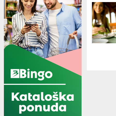
Paginac
članaka