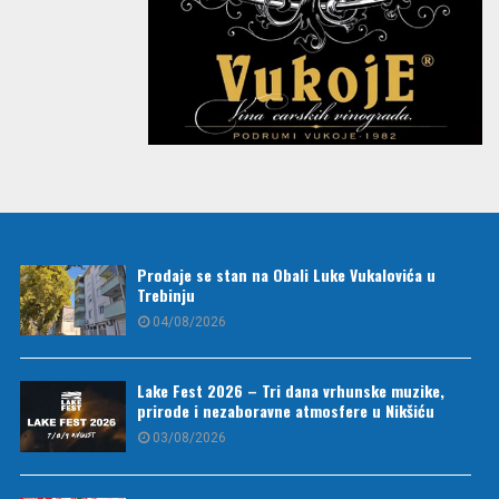
Prodaje se stan na Obali Luke Vukalovića u
Trebinju
04/08/2026
Lake Fest 2026 – Tri dana vrhunske muzike,
prirode i nezaboravne atmosfere u Nikšiću
03/08/2026