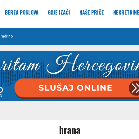
BERZA POSLOVA
GDJE IZAĆI
NAŠE PRIČE
NEKRETNIN
Padrino
hrana