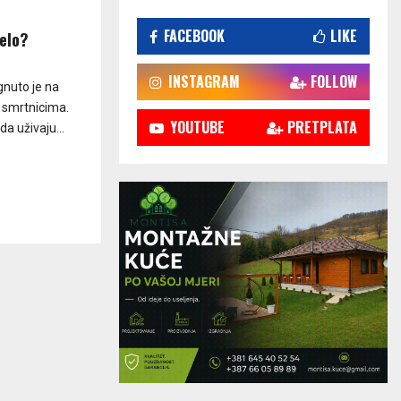
FACEBOOK
LIKE
jelo?
INSTAGRAM
FOLLOW
gnuto je na
 smrtnicima.
YOUTUBE
PRETPLATA
da uživaju...