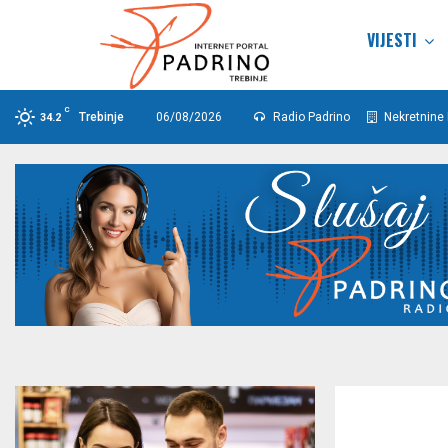
VIJESTI
C
Trebinje
06/08/2026
Radio Padrino
Nekretnine 
34.2