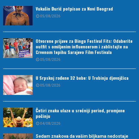
Vukašin Đurić potpisao za Novi Beograd
05/08/2026
Otvorene prijave za Bingo Festival Fits: Odaberite
outfit s omiljenim influencerom i zablistajte na
Crvenom tepihu Sarajevo Film Festivala
05/08/2026
U Srpskoj rođene 32 bebe: U Trebinju djevojčica
05/08/2026
Četiri znaka ulaze u srećniji period, promjene
počinju
04/08/2026
Sedam znakova da vašim biljkama nedostaje