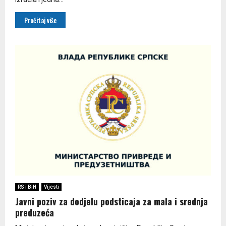
Pročitaj više
RS i BiH
Vijesti
Јavni poziv za dodjelu podsticaja za mala i srednja
preduzeća