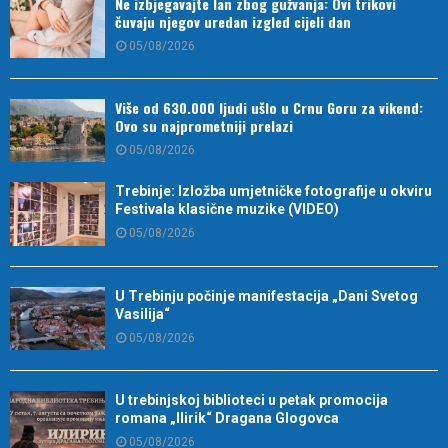
Ne izbjegavajte lan zbog gužvanja: Ovi trikovi
čuvaju njegov uredan izgled cijeli dan
05/08/2026
Više od 630.000 ljudi ušlo u Crnu Goru za vikend:
Ovo su najprometniji prelazi
05/08/2026
Trebinje: Izložba umjetničke fotografije u okviru
Festivala klasične muzike (VIDEO)
05/08/2026
U Trebinju počinje manifestacija „Dani Svetog
Vasilija“
05/08/2026
U trebinjskoj biblioteci u petak promocija
romana „Ilirik“ Dragana Glogovca
05/08/2026