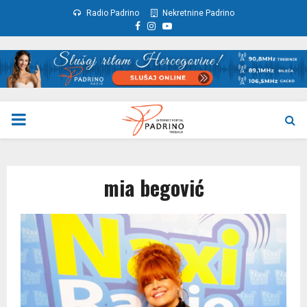
Radio Padrino
Nekretnine Padrino
Facebook
Instagram
Youtube
PRIMARY
MENU
mia begović