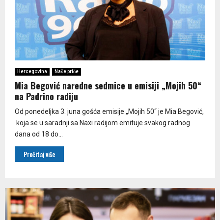
Hercegovina
Naše priče
Mia Begović naredne sedmice u emisiji „Mojih 50“
na Padrino radiju
Od ponedeljka 3. juna gošća emisije „Mojih 50“ je Mia Begović,
koja se u saradnji sa Naxi radijom emituje svakog radnog
dana od 18 do...
Pročitaj više