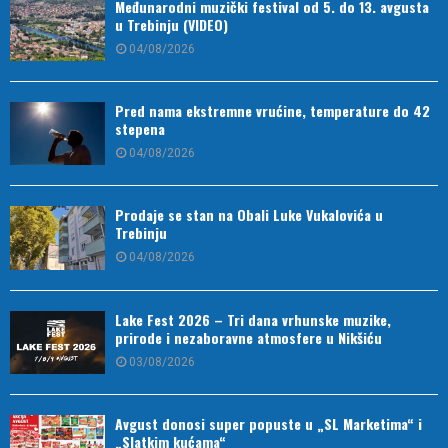
Međunarodni muzički festival od 5. do 13. avgusta
u Trebinju (VIDEO)
04/08/2026
Pred nama ekstremne vrućine, temperature do 42
stepena
04/08/2026
Prodaje se stan na Obali Luke Vukalovića u
Trebinju
04/08/2026
Lake Fest 2026 – Tri dana vrhunske muzike,
prirode i nezaboravne atmosfere u Nikšiću
03/08/2026
Avgust donosi super popuste u „SL Marketima“ i
„Slatkim kućama“