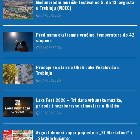
Međunarodni muzički festival od 5. do 13. avgusta
u Trebinju (VIDEO)
04/08/2026
Pred nama ekstremne vrućine, temperature do 42
stepena
04/08/2026
Prodaje se stan na Obali Luke Vukalovića u
Trebinju
04/08/2026
Lake Fest 2026 – Tri dana vrhunske muzike,
prirode i nezaboravne atmosfere u Nikšiću
03/08/2026
Avgust donosi super popuste u „SL Marketima“ i
„Slatkim kućama“