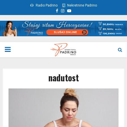
Radio Padrino
Nekretnine Padrino
Facebook
Instagram
Youtube
PRIMARY
MENU
nadutost