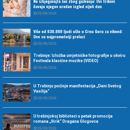
Ne izbjegavajte lan zbog gužvanja: Ovi trikovi
čuvaju njegov uredan izgled cijeli dan
05/08/2026
Više od 630.000 ljudi ušlo u Crnu Goru za vikend:
Ovo su najprometniji prelazi
05/08/2026
Trebinje: Izložba umjetničke fotografije u okviru
Festivala klasične muzike (VIDEO)
05/08/2026
U Trebinju počinje manifestacija „Dani Svetog
Vasilija“
05/08/2026
U trebinjskoj biblioteci u petak promocija
romana „Ilirik“ Dragana Glogovca
05/08/2026