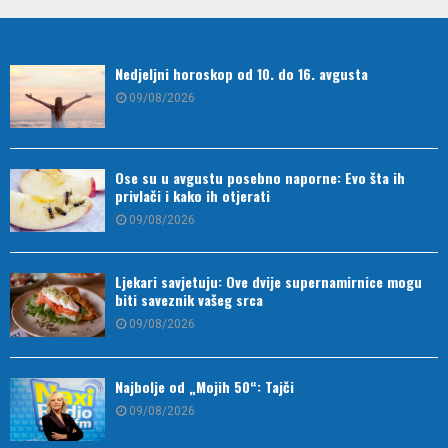
Nedjeljni horoskop od 10. do 16. avgusta
09/08/2026
Ose su u avgustu posebno naporne: Evo šta ih
privlači i kako ih otjerati
09/08/2026
Ljekari savjetuju: Ove dvije supernamirnice mogu
biti saveznik vašeg srca
09/08/2026
Najbolje od „Mojih 50“: Tajči
09/08/2026