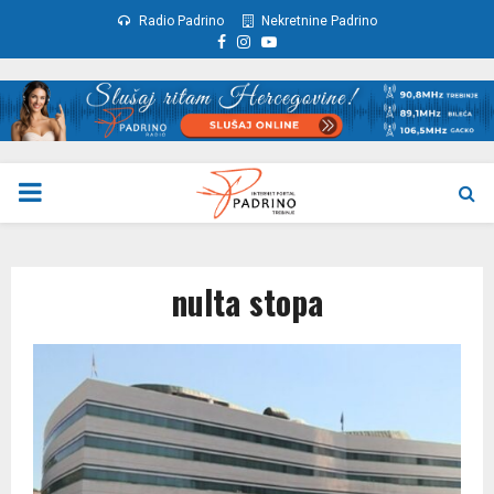
Radio Padrino
Nekretnine Padrino
Facebook
Instagram
Youtube
PRIMARY
MENU
nulta stopa