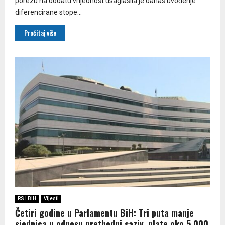
porezu na dodatu vrijednost usaglasila je danas uvođenje
diferencirane stope...
Pročitaj više
RS i BiH
Vijesti
Četiri godine u Parlamentu BiH: Tri puta manje
sjednica u odnosu prethodni saziv, plate oko 5.000