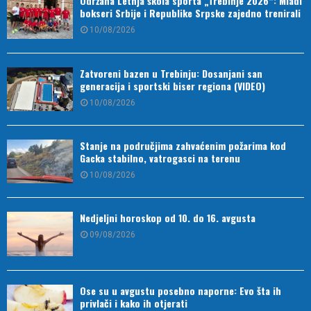
Održana Letnja škola sporta „Trebinje 2026“: Mladi
bokseri Srbije i Republike Srpske zajedno trenirali
10/08/2026
Zatvoreni bazen u Trebinju: Dosanjani san
generacija i sportski biser regiona (VIDEO)
10/08/2026
Stanje na područjima zahvaćenim požarima kod
Gacka stabilno, vatrogasci na terenu
10/08/2026
Nedjeljni horoskop od 10. do 16. avgusta
09/08/2026
Ose su u avgustu posebno naporne: Evo šta ih
privlači i kako ih otjerati