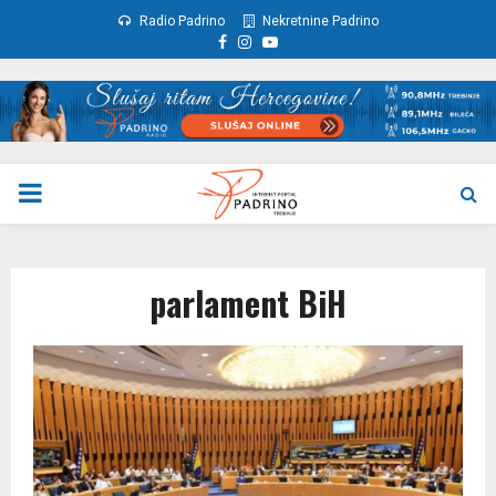
Radio Padrino
Nekretnine Padrino
Facebook
Instagram
Youtube
PRIMARY
MENU
parlament BiH