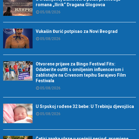
romana „Ilirik“ Dragana Glogovca
05/08/2026
Vukašin Đurić potpisao za Novi Beograd
05/08/2026
Otvorene prijave za Bingo Festival Fits:
Odaberite outfit s omiljenim influencerom i
zablistajte na Crvenom tepihu Sarajevo Film
Festivala
05/08/2026
U Srpskoj rođene 32 bebe: U Trebinju djevojčica
05/08/2026
Četiri znaka ulaze u srećniji period, promjene