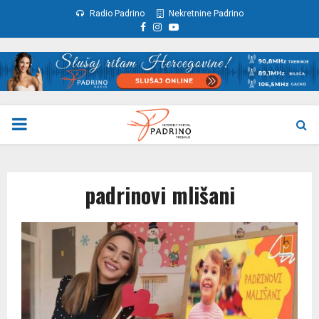
Radio Padrino
Nekretnine Padrino
Facebook
Instagram
Youtube
PRIMARY
MENU
padrinovi mlišani